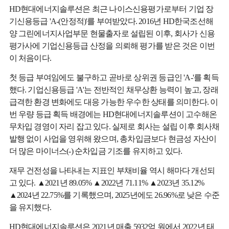
HD현대에너지솔루션은 최근 나이스신용평가로부터 기업 장
기신용등급 'A-(안정적)'를 부여받았다. 2016년 HD한국조선해
양 그린에너지사업부문 현물출자로 설립된 이후, 회사가 신용
평가사에 기업신용등급 산정을 의뢰해 평가를 받은 것은 이번
이 처음이다.
첫 등급 부여임에도 불구하고 곧바로 상위권 등급인 'A-'를 획득
했다. 기업신용등급 'A'는 전반적인 채무상환 능력이 높고, 장래
급격한 환경 변화에도 대응 가능한 우수한 상태를 의미한다. 이
번 우량 등급 획득 배경에는 HD현대에너지솔루션이 고수해온
무차입 경영이 자리 잡고 있다. 실제로 회사는 설립 이후 회사채
발행 없이 사업을 영위해 왔으며, 총차입금보다 현금성 자산이
더 많은 마이너스(-) 순차입금 기조를 유지하고 있다.
재무 건전성을 나타내는 지표인 부채비율 역시 해마다 개선되
고 있다. ▲2021년 89.05% ▲2022년 71.11% ▲2023년 35.12%
▲2024년 22.75%를 기록했으며, 2025년에도 26.96%로 낮은 수준
을 유지했다.
HD현대에너지솔루션은 2021년 매출 5932억 원에서 2022년 태