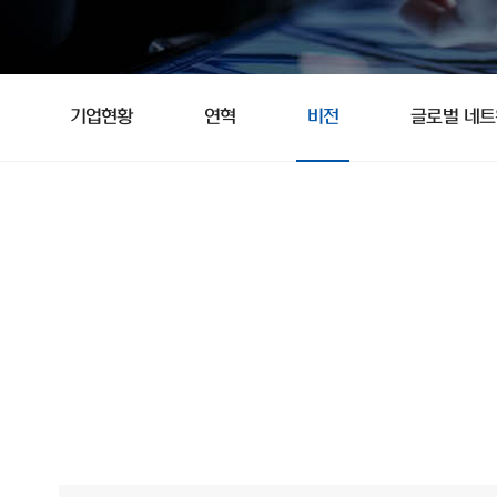
기업현황
연혁
비전
글로벌 네