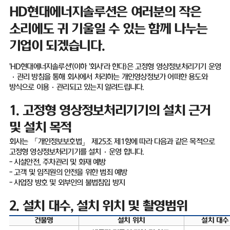
HD
현대에너지솔루션은 여러분의 작은
소리에도 귀 기울일 수 있는 함께 나누는
기업이 되겠습니다
.
'HD
현대에너지솔루션
'(
이하
'
회사
'
라 한다
)
은 고정형 영상정보처리기기 운영
·
관리 방침을 통해 회사에서 처리하는 개인영상정보가 어떠한 용도와
방식으로 이용
·
관리되고 있는지 알려드립니다
.
1.
고정형 영상정보처리기기의 설치 근거
및 설치 목적
회사는 「개인정보보호법」 제
25
조 제
1
항에 따라 다음과 같은 목적으로
고정형 영상정보처리기기를 설치
·
운영 합니다
.
-
시설안전
,
주차관리 및 화재 예방
-
고객 및 임직원의 안전을 위한 범죄 예방
-
사업장 방호 및 외부인의 불법침입 방지
2.
설치 대수
,
설치 위치 및 촬영범위
건물명
설치 위치
설치 대수