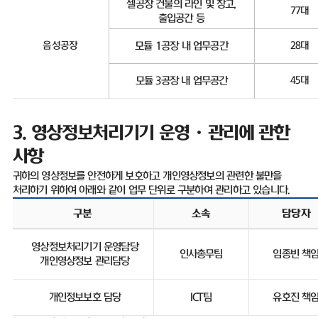
셀공장 건물의 라인 및 창고
,
77
대
출입공간 등
음성공장
모듈
1
공장 내 업무공간
28
대
모듈
3
공장 내 업무공간
45
대
3.
영상정보처리기기 운영ㆍ관리에 관한
사항
귀하의 영상정보를 안전하게 보호하고 개인영상정보의 관련한 불만을
처리하기 위하여 아래와 같이 업무 단위로 구분하여 관리하고 있습니다
.
구분
소속
담당자
영상정보처리기기 운영담당
인사총무팀
임종빈 책
개인영상정보 관리담당
개인정보보호 담당
ICT
팀
유호진 책