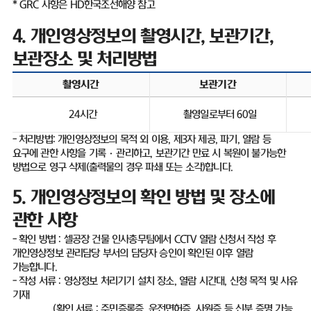
* GRC
사항은
HD
한국조선해양 참고
4.
개인영상정보의 촬영시간
,
보관기간
,
보관장소 및 처리방법
촬영시간
보관기간
24
시간
촬영일로부터
60
일
-
처리방법
:
개인영상정보의 목적 외 이용
,
제
3
자 제공
,
파기
,
열람 등
요구에 관한 사항을 기록
·
관리하고
,
보관기간 만료 시 복원이 불가능한
방법으로 영구 삭제
(
출력물의 경우 파쇄 또는 소각
)
합니다
.
5.
개인영상정보의 확인 방법 및 장소에
관한 사항
-
확인 방법
:
셀공장 건물 인사총무팀에서
CCTV
열람 신청서 작성 후
개인영상정보 관리담당 부서의 담당자 승인이 확인된 이후 열람
가능합니다
.
-
작성 서류
:
영상정보 처리기기 설치 장소
,
열람 시간대
,
신청 목적 및 사유
기재
(
확인 서류
:
주민증록증
,
운전면허증
,
사원증 등 신분 증명 가능