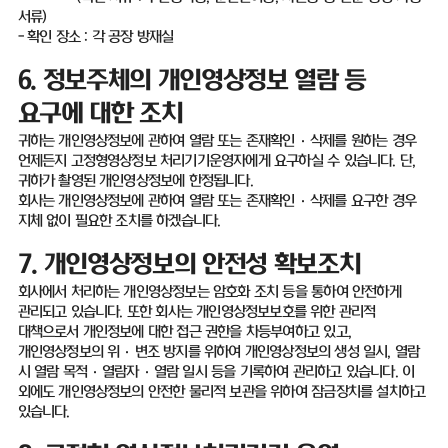
서류
)
-
확인 장소
:
각 공장 방재실
6.
정보주체의 개인영상정보 열람 등
요구에 대한 조치
귀하는 개인영상정보에 관하여 열람 또는 존재확인
·
삭제를 원하는 경우
언제든지 고정형영상정보 처리기기운영자에게 요구하실 수 있습니다
.
단
,
귀하가 촬영된 개인영상정보에 한정됩니다
.
회사는 개인영상정보에 관하여 열람 또는 존재확인
·
삭제를 요구한 경우
지체 없이 필요한 조치를 하겠습니다
.
7.
개인영상정보의 안전성 확보조치
회사에서 처리하는 개인영상정보는 암호화 조치 등을 통하여 안전하게
관리되고 있습니다
.
또한 회사는 개인영상정보보호를 위한 관리적
대책으로서 개인정보에 대한 접근 권한을 차등부여하고 있고
,
개인영상정보의 위
·
변조 방지를 위하여 개인영상정보의 생성 일시
,
열람
시 열람 목적·열람자·열람 일시 등을 기록하여 관리하고 있습니다
.
이
외에도 개인영상정보의 안전한 물리적 보관을 위하여 잠금장치를 설치하고
있습니다
.