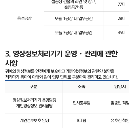
셀공장 건물의 라인 및 창고
,
77
대
출입공간 등
음성공장
모듈
1
공장 내 업무공간
28
대
모듈
3
공장 내 업무공간
45
대
3.
영상정보처리기기 운영ㆍ관리에 관한
사항
귀하의 영상정보를 안전하게 보호하고 개인영상정보의 관련한 불만을
처리하기 위하여 아래와 같이 업무 단위로 구분하여 관리하고 있습니다
.
구분
소속
담당자
영상정보처리기기 운영담당
인사총무팀
임종빈 책
개인영상정보 관리담당
개인정보보호 담당
ICT
팀
유호진 책