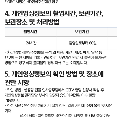
* GRC
사항은
HD
한국조선해양 참고
4.
개인영상정보의 촬영시간
,
보관기간
,
보관장소 및 처리방법
촬영시간
보관기간
24
시간
촬영일로부터
60
일
-
처리방법
:
개인영상정보의 목적 외 이용
,
제
3
자 제공
,
파기
,
열람 등
요구에 관한 사항을 기록
·
관리하고
,
보관기간 만료 시 복원이 불가능한
방법으로 영구 삭제
(
출력물의 경우 파쇄 또는 소각
)
합니다
.
5.
개인영상정보의 확인 방법 및 장소에
관한 사항
-
확인 방법
:
셀공장 건물 인사총무팀에서
CCTV
열람 신청서 작성 후
개인영상정보 관리담당 부서의 담당자 승인이 확인된 이후 열람
가능합니다
.
-
작성 서류
:
영상정보 처리기기 설치 장소
,
열람 시간대
,
신청 목적 및 사유
기재
(
확인 서류
:
주민증록증
,
운전면허증
,
사원증 등 신분 증명 가능