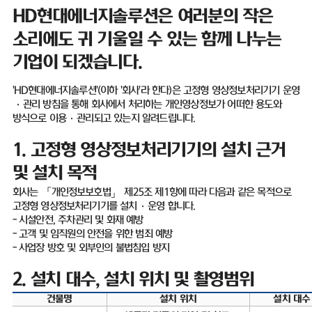
HD
현대에너지솔루션은 여러분의 작은
소리에도 귀 기울일 수 있는 함께 나누는
기업이 되겠습니다
.
'HD
현대에너지솔루션
'(
이하
'
회사
'
라 한다
)
은 고정형 영상정보처리기기 운영
·
관리 방침을 통해 회사에서 처리하는 개인영상정보가 어떠한 용도와
방식으로 이용
·
관리되고 있는지 알려드립니다
.
1.
고정형 영상정보처리기기의 설치 근거
및 설치 목적
회사는 「개인정보보호법」 제
25
조 제
1
항에 따라 다음과 같은 목적으로
고정형 영상정보처리기기를 설치
·
운영 합니다
.
-
시설안전
,
주차관리 및 화재 예방
-
고객 및 임직원의 안전을 위한 범죄 예방
-
사업장 방호 및 외부인의 불법침입 방지
2.
설치 대수
,
설치 위치 및 촬영범위
건물명
설치 위치
설치 대수