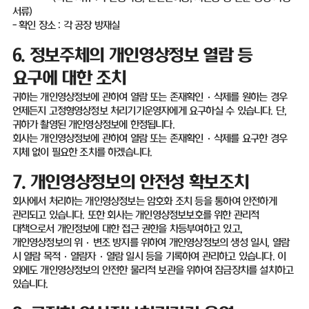
서류
)
-
확인 장소
:
각 공장 방재실
6.
정보주체의 개인영상정보 열람 등
요구에 대한 조치
귀하는 개인영상정보에 관하여 열람 또는 존재확인
·
삭제를 원하는 경우
언제든지 고정형영상정보 처리기기운영자에게 요구하실 수 있습니다
.
단
,
귀하가 촬영된 개인영상정보에 한정됩니다
.
회사는 개인영상정보에 관하여 열람 또는 존재확인
·
삭제를 요구한 경우
지체 없이 필요한 조치를 하겠습니다
.
7.
개인영상정보의 안전성 확보조치
회사에서 처리하는 개인영상정보는 암호화 조치 등을 통하여 안전하게
관리되고 있습니다
.
또한 회사는 개인영상정보보호를 위한 관리적
대책으로서 개인정보에 대한 접근 권한을 차등부여하고 있고
,
개인영상정보의 위
·
변조 방지를 위하여 개인영상정보의 생성 일시
,
열람
시 열람 목적·열람자·열람 일시 등을 기록하여 관리하고 있습니다
.
이
외에도 개인영상정보의 안전한 물리적 보관을 위하여 잠금장치를 설치하고
있습니다
.