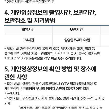
* GRC
사항은
HD
한국조선해양 참고
4.
개인영상정보의 촬영시간
,
보관기간
,
보관장소 및 처리방법
촬영시간
보관기간
24
시간
촬영일로부터
60
일
-
처리방법
:
개인영상정보의 목적 외 이용
,
제
3
자 제공
,
파기
,
열람 등
요구에 관한 사항을 기록
·
관리하고
,
보관기간 만료 시 복원이 불가능한
방법으로 영구 삭제
(
출력물의 경우 파쇄 또는 소각
)
합니다
.
5.
개인영상정보의 확인 방법 및 장소에
관한 사항
-
확인 방법
:
셀공장 건물 인사총무팀에서
CCTV
열람 신청서 작성 후
개인영상정보 관리담당 부서의 담당자 승인이 확인된 이후 열람
가능합니다
.
-
작성 서류
:
영상정보 처리기기 설치 장소
,
열람 시간대
,
신청 목적 및 사유
기재
(
확인 서류
:
주민증록증
,
운전면허증
,
사원증 등 신분 증명 가능