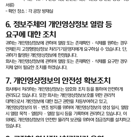
서류
)
-
확인 장소
:
각 공장 방재실
6.
정보주체의 개인영상정보 열람 등
요구에 대한 조치
귀하는 개인영상정보에 관하여 열람 또는 존재확인
·
삭제를 원하는 경우
언제든지 고정형영상정보 처리기기운영자에게 요구하실 수 있습니다
.
단
,
귀하가 촬영된 개인영상정보에 한정됩니다
.
회사는 개인영상정보에 관하여 열람 또는 존재확인
·
삭제를 요구한 경우
지체 없이 필요한 조치를 하겠습니다
.
7.
개인영상정보의 안전성 확보조치
회사에서 처리하는 개인영상정보는 암호화 조치 등을 통하여 안전하게
관리되고 있습니다
.
또한 회사는 개인영상정보보호를 위한 관리적
대책으로서 개인정보에 대한 접근 권한을 차등부여하고 있고
,
개인영상정보의 위
·
변조 방지를 위하여 개인영상정보의 생성 일시
,
열람
시 열람 목적·열람자·열람 일시 등을 기록하여 관리하고 있습니다
.
이
외에도 개인영상정보의 안전한 물리적 보관을 위하여 잠금장치를 설치하고
있습니다
.