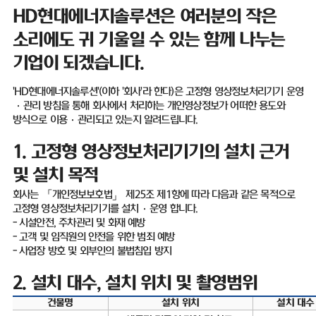
HD
현대에너지솔루션은 여러분의 작은
소리에도 귀 기울일 수 있는 함께 나누는
기업이 되겠습니다
.
'HD
현대에너지솔루션
'(
이하
'
회사
'
라 한다
)
은 고정형 영상정보처리기기 운영
·
관리 방침을 통해 회사에서 처리하는 개인영상정보가 어떠한 용도와
방식으로 이용
·
관리되고 있는지 알려드립니다
.
1.
고정형 영상정보처리기기의 설치 근거
및 설치 목적
회사는 「개인정보보호법」 제
25
조 제
1
항에 따라 다음과 같은 목적으로
고정형 영상정보처리기기를 설치
·
운영 합니다
.
-
시설안전
,
주차관리 및 화재 예방
-
고객 및 임직원의 안전을 위한 범죄 예방
-
사업장 방호 및 외부인의 불법침입 방지
2.
설치 대수
,
설치 위치 및 촬영범위
건물명
설치 위치
설치 대수