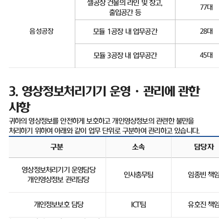
셀공장 건물의 라인 및 창고
,
77
대
출입공간 등
음성공장
모듈
1
공장 내 업무공간
28
대
모듈
3
공장 내 업무공간
45
대
3.
영상정보처리기기 운영ㆍ관리에 관한
사항
귀하의 영상정보를 안전하게 보호하고 개인영상정보의 관련한 불만을
처리하기 위하여 아래와 같이 업무 단위로 구분하여 관리하고 있습니다
.
구분
소속
담당자
영상정보처리기기 운영담당
인사총무팀
임종빈 책
개인영상정보 관리담당
개인정보보호 담당
ICT
팀
유호진 책