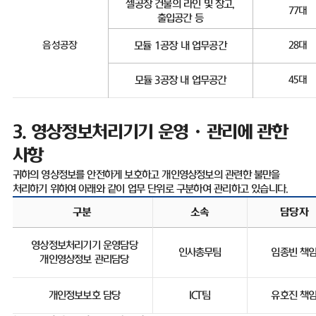
셀공장 건물의 라인 및 창고
,
77
대
출입공간 등
음성공장
모듈
1
공장 내 업무공간
28
대
모듈
3
공장 내 업무공간
45
대
3.
영상정보처리기기 운영ㆍ관리에 관한
사항
귀하의 영상정보를 안전하게 보호하고 개인영상정보의 관련한 불만을
처리하기 위하여 아래와 같이 업무 단위로 구분하여 관리하고 있습니다
.
구분
소속
담당자
영상정보처리기기 운영담당
인사총무팀
임종빈 책
개인영상정보 관리담당
개인정보보호 담당
ICT
팀
유호진 책