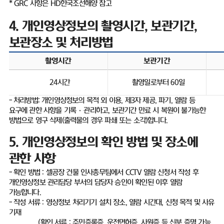
* GRC
사항은
HD
한국조선해양 참고
4.
개인영상정보의 촬영시간
,
보관기간
,
보관장소 및 처리방법
촬영시간
보관기간
24
시간
촬영일로부터
60
일
-
처리방법
:
개인영상정보의 목적 외 이용
,
제
3
자 제공
,
파기
,
열람 등
요구에 관한 사항을 기록
·
관리하고
,
보관기간 만료 시 복원이 불가능한
방법으로 영구 삭제
(
출력물의 경우 파쇄 또는 소각
)
합니다
.
5.
개인영상정보의 확인 방법 및 장소에
관한 사항
-
확인 방법
:
셀공장 건물 인사총무팀에서
CCTV
열람 신청서 작성 후
개인영상정보 관리담당 부서의 담당자 승인이 확인된 이후 열람
가능합니다
.
-
작성 서류
:
영상정보 처리기기 설치 장소
,
열람 시간대
,
신청 목적 및 사유
기재
(
확인 서류
:
주민증록증
,
운전면허증
,
사원증 등 신분 증명 가능