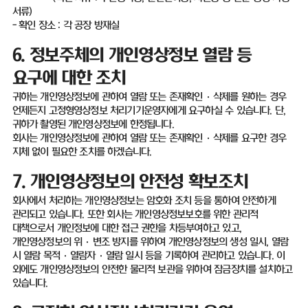
서류
)
-
확인 장소
:
각 공장 방재실
6.
정보주체의 개인영상정보 열람 등
요구에 대한 조치
귀하는 개인영상정보에 관하여 열람 또는 존재확인
·
삭제를 원하는 경우
언제든지 고정형영상정보 처리기기운영자에게 요구하실 수 있습니다
.
단
,
귀하가 촬영된 개인영상정보에 한정됩니다
.
회사는 개인영상정보에 관하여 열람 또는 존재확인
·
삭제를 요구한 경우
지체 없이 필요한 조치를 하겠습니다
.
7.
개인영상정보의 안전성 확보조치
회사에서 처리하는 개인영상정보는 암호화 조치 등을 통하여 안전하게
관리되고 있습니다
.
또한 회사는 개인영상정보보호를 위한 관리적
대책으로서 개인정보에 대한 접근 권한을 차등부여하고 있고
,
개인영상정보의 위
·
변조 방지를 위하여 개인영상정보의 생성 일시
,
열람
시 열람 목적·열람자·열람 일시 등을 기록하여 관리하고 있습니다
.
이
외에도 개인영상정보의 안전한 물리적 보관을 위하여 잠금장치를 설치하고
있습니다
.