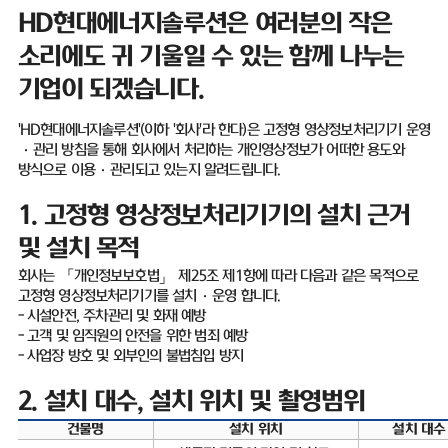
HD
현대에너지솔루션은 여러분의 작은
소리에도 귀 기울일 수 있는 함께 나누는
기업이 되겠습니다
.
'HD
현대에너지솔루션
'(
이하
'
회사
'
라 한다
)
은 고정형 영상정보처리기기 운영
·
관리 방침을 통해 회사에서 처리하는 개인영상정보가 어떠한 용도와
방식으로 이용
·
관리되고 있는지 알려드립니다
.
1.
고정형 영상정보처리기기의 설치 근거
및 설치 목적
회사는 「개인정보보호법」 제
25
조 제
1
항에 따라 다음과 같은 목적으로
고정형 영상정보처리기기를 설치
·
운영 합니다
.
-
시설안전
,
주차관리 및 화재 예방
-
고객 및 임직원의 안전을 위한 범죄 예방
-
사업장 방호 및 외부인의 불법침입 방지
2.
설치 대수
,
설치 위치 및 촬영범위
건물명
설치 위치
설치 대수