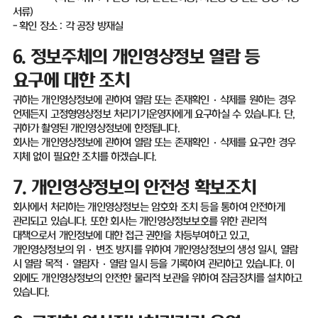
서류
)
-
확인 장소
:
각 공장 방재실
6.
정보주체의 개인영상정보 열람 등
요구에 대한 조치
귀하는 개인영상정보에 관하여 열람 또는 존재확인
·
삭제를 원하는 경우
언제든지 고정형영상정보 처리기기운영자에게 요구하실 수 있습니다
.
단
,
귀하가 촬영된 개인영상정보에 한정됩니다
.
회사는 개인영상정보에 관하여 열람 또는 존재확인
·
삭제를 요구한 경우
지체 없이 필요한 조치를 하겠습니다
.
7.
개인영상정보의 안전성 확보조치
회사에서 처리하는 개인영상정보는 암호화 조치 등을 통하여 안전하게
관리되고 있습니다
.
또한 회사는 개인영상정보보호를 위한 관리적
대책으로서 개인정보에 대한 접근 권한을 차등부여하고 있고
,
개인영상정보의 위
·
변조 방지를 위하여 개인영상정보의 생성 일시
,
열람
시 열람 목적·열람자·열람 일시 등을 기록하여 관리하고 있습니다
.
이
외에도 개인영상정보의 안전한 물리적 보관을 위하여 잠금장치를 설치하고
있습니다
.