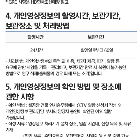
* GRC
사항은
HD
한국조선해양 참고
4.
개인영상정보의 촬영시간
,
보관기간
,
보관장소 및 처리방법
촬영시간
보관기간
24
시간
촬영일로부터
60
일
-
처리방법
:
개인영상정보의 목적 외 이용
,
제
3
자 제공
,
파기
,
열람 등
요구에 관한 사항을 기록
·
관리하고
,
보관기간 만료 시 복원이 불가능한
방법으로 영구 삭제
(
출력물의 경우 파쇄 또는 소각
)
합니다
.
5.
개인영상정보의 확인 방법 및 장소에
관한 사항
-
확인 방법
:
셀공장 건물 인사총무팀에서
CCTV
열람 신청서 작성 후
개인영상정보 관리담당 부서의 담당자 승인이 확인된 이후 열람
가능합니다
.
-
작성 서류
:
영상정보 처리기기 설치 장소
,
열람 시간대
,
신청 목적 및 사유
기재
(
확인 서류
:
주민증록증
,
운전면허증
,
사원증 등 신분 증명 가능