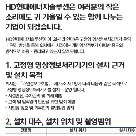
HD
현대에너지솔루션은 여러분의 작은
소리에도 귀 기울일 수 있는 함께 나누는
기업이 되겠습니다
.
'HD
현대에너지솔루션
'(
이하
'
회사
'
라 한다
)
은 고정형 영상정보처리기기 운영
·
관리 방침을 통해 회사에서 처리하는 개인영상정보가 어떠한 용도와
방식으로 이용
·
관리되고 있는지 알려드립니다
.
1.
고정형 영상정보처리기기의 설치 근거
및 설치 목적
회사는 「개인정보보호법」 제
25
조 제
1
항에 따라 다음과 같은 목적으로
고정형 영상정보처리기기를 설치
·
운영 합니다
.
-
시설안전
,
주차관리 및 화재 예방
-
고객 및 임직원의 안전을 위한 범죄 예방
-
사업장 방호 및 외부인의 불법침입 방지
2.
설치 대수
,
설치 위치 및 촬영범위
건물명
설치 위치
설치 대수