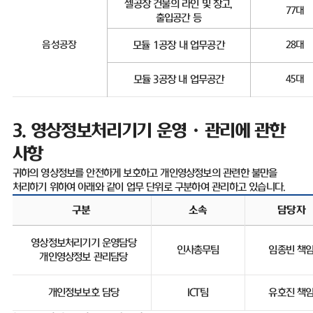
셀공장 건물의 라인 및 창고
,
77
대
출입공간 등
음성공장
모듈
1
공장 내 업무공간
28
대
모듈
3
공장 내 업무공간
45
대
3.
영상정보처리기기 운영ㆍ관리에 관한
사항
귀하의 영상정보를 안전하게 보호하고 개인영상정보의 관련한 불만을
처리하기 위하여 아래와 같이 업무 단위로 구분하여 관리하고 있습니다
.
구분
소속
담당자
영상정보처리기기 운영담당
인사총무팀
임종빈 책
개인영상정보 관리담당
개인정보보호 담당
ICT
팀
유호진 책