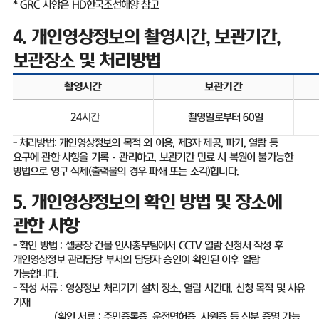
* GRC
사항은
HD
한국조선해양 참고
4.
개인영상정보의 촬영시간
,
보관기간
,
보관장소 및 처리방법
촬영시간
보관기간
24
시간
촬영일로부터
60
일
-
처리방법
:
개인영상정보의 목적 외 이용
,
제
3
자 제공
,
파기
,
열람 등
요구에 관한 사항을 기록
·
관리하고
,
보관기간 만료 시 복원이 불가능한
방법으로 영구 삭제
(
출력물의 경우 파쇄 또는 소각
)
합니다
.
5.
개인영상정보의 확인 방법 및 장소에
관한 사항
-
확인 방법
:
셀공장 건물 인사총무팀에서
CCTV
열람 신청서 작성 후
개인영상정보 관리담당 부서의 담당자 승인이 확인된 이후 열람
가능합니다
.
-
작성 서류
:
영상정보 처리기기 설치 장소
,
열람 시간대
,
신청 목적 및 사유
기재
(
확인 서류
:
주민증록증
,
운전면허증
,
사원증 등 신분 증명 가능