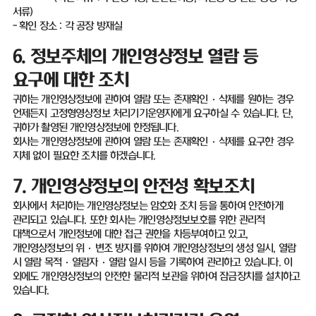
서류
)
-
확인 장소
:
각 공장 방재실
6.
정보주체의 개인영상정보 열람 등
요구에 대한 조치
귀하는 개인영상정보에 관하여 열람 또는 존재확인
·
삭제를 원하는 경우
언제든지 고정형영상정보 처리기기운영자에게 요구하실 수 있습니다
.
단
,
귀하가 촬영된 개인영상정보에 한정됩니다
.
회사는 개인영상정보에 관하여 열람 또는 존재확인
·
삭제를 요구한 경우
지체 없이 필요한 조치를 하겠습니다
.
7.
개인영상정보의 안전성 확보조치
회사에서 처리하는 개인영상정보는 암호화 조치 등을 통하여 안전하게
관리되고 있습니다
.
또한 회사는 개인영상정보보호를 위한 관리적
대책으로서 개인정보에 대한 접근 권한을 차등부여하고 있고
,
개인영상정보의 위
·
변조 방지를 위하여 개인영상정보의 생성 일시
,
열람
시 열람 목적·열람자·열람 일시 등을 기록하여 관리하고 있습니다
.
이
외에도 개인영상정보의 안전한 물리적 보관을 위하여 잠금장치를 설치하고
있습니다
.