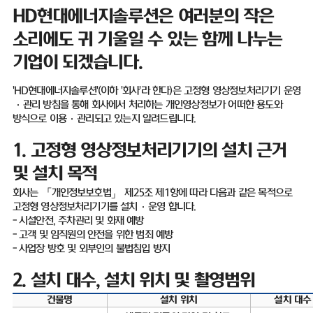
HD
현대에너지솔루션은 여러분의 작은
소리에도 귀 기울일 수 있는 함께 나누는
기업이 되겠습니다
.
'HD
현대에너지솔루션
'(
이하
'
회사
'
라 한다
)
은 고정형 영상정보처리기기 운영
·
관리 방침을 통해 회사에서 처리하는 개인영상정보가 어떠한 용도와
방식으로 이용
·
관리되고 있는지 알려드립니다
.
1.
고정형 영상정보처리기기의 설치 근거
및 설치 목적
회사는 「개인정보보호법」 제
25
조 제
1
항에 따라 다음과 같은 목적으로
고정형 영상정보처리기기를 설치
·
운영 합니다
.
-
시설안전
,
주차관리 및 화재 예방
-
고객 및 임직원의 안전을 위한 범죄 예방
-
사업장 방호 및 외부인의 불법침입 방지
2.
설치 대수
,
설치 위치 및 촬영범위
건물명
설치 위치
설치 대수