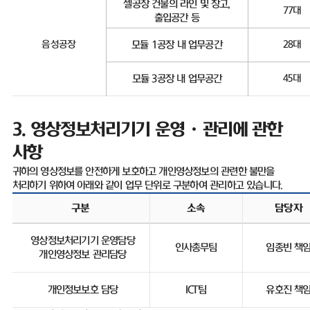
셀공장 건물의 라인 및 창고
,
77
대
출입공간 등
음성공장
모듈
1
공장 내 업무공간
28
대
모듈
3
공장 내 업무공간
45
대
3.
영상정보처리기기 운영ㆍ관리에 관한
사항
귀하의 영상정보를 안전하게 보호하고 개인영상정보의 관련한 불만을
처리하기 위하여 아래와 같이 업무 단위로 구분하여 관리하고 있습니다
.
구분
소속
담당자
영상정보처리기기 운영담당
인사총무팀
임종빈 책
개인영상정보 관리담당
개인정보보호 담당
ICT
팀
유호진 책