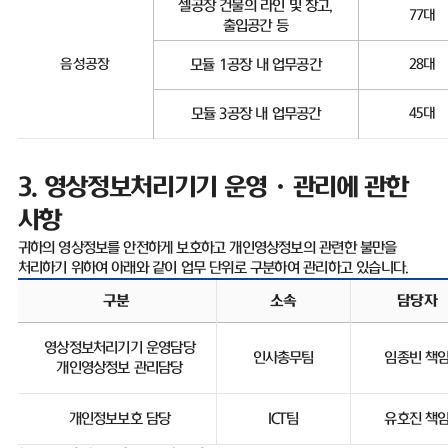
셀공장 건물의 라인 및 창고
,
77
대
출입공간 등
음성공장
모듈
1
공장 내 업무공간
28
대
모듈
3
공장 내 업무공간
45
대
3.
영상정보처리기기 운영ㆍ관리에 관한
사항
귀하의 영상정보를 안전하게 보호하고 개인영상정보의 관련한 불만을
처리하기 위하여 아래와 같이 업무 단위로 구분하여 관리하고 있습니다
.
구분
소속
담당자
영상정보처리기기 운영담당
인사총무팀
임종빈 책
개인영상정보 관리담당
개인정보보호 담당
ICT
팀
유호진 책