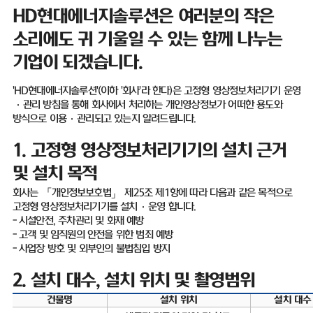
HD
현대에너지솔루션은 여러분의 작은
소리에도 귀 기울일 수 있는 함께 나누는
기업이 되겠습니다
.
'HD
현대에너지솔루션
'(
이하
'
회사
'
라 한다
)
은 고정형 영상정보처리기기 운영
·
관리 방침을 통해 회사에서 처리하는 개인영상정보가 어떠한 용도와
방식으로 이용
·
관리되고 있는지 알려드립니다
.
1.
고정형 영상정보처리기기의 설치 근거
및 설치 목적
회사는 「개인정보보호법」 제
25
조 제
1
항에 따라 다음과 같은 목적으로
고정형 영상정보처리기기를 설치
·
운영 합니다
.
-
시설안전
,
주차관리 및 화재 예방
-
고객 및 임직원의 안전을 위한 범죄 예방
-
사업장 방호 및 외부인의 불법침입 방지
2.
설치 대수
,
설치 위치 및 촬영범위
건물명
설치 위치
설치 대수