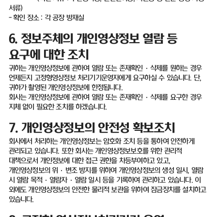
서류
)
-
확인 장소
:
각 공장 방재실
6.
정보주체의 개인영상정보 열람 등
요구에 대한 조치
귀하는 개인영상정보에 관하여 열람 또는 존재확인
·
삭제를 원하는 경우
언제든지 고정형영상정보 처리기기운영자에게 요구하실 수 있습니다
.
단
,
귀하가 촬영된 개인영상정보에 한정됩니다
.
회사는 개인영상정보에 관하여 열람 또는 존재확인
·
삭제를 요구한 경우
지체 없이 필요한 조치를 하겠습니다
.
7.
개인영상정보의 안전성 확보조치
회사에서 처리하는 개인영상정보는 암호화 조치 등을 통하여 안전하게
관리되고 있습니다
.
또한 회사는 개인영상정보보호를 위한 관리적
대책으로서 개인정보에 대한 접근 권한을 차등부여하고 있고
,
개인영상정보의 위
·
변조 방지를 위하여 개인영상정보의 생성 일시
,
열람
시 열람 목적·열람자·열람 일시 등을 기록하여 관리하고 있습니다
.
이
외에도 개인영상정보의 안전한 물리적 보관을 위하여 잠금장치를 설치하고
있습니다
.