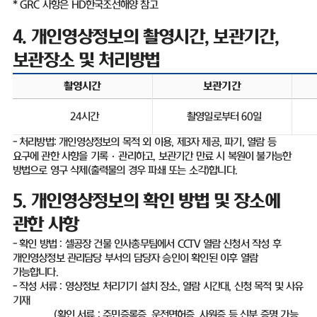
* GRC
사항은
HD
한국조선해양 참고
4.
개인영상정보의 촬영시간
,
보관기간
,
보관장소 및 처리방법
촬영시간
보관기간
24
시간
촬영일로부터
60
일
-
처리방법
:
개인영상정보의 목적 외 이용
,
제
3
자 제공
,
파기
,
열람 등
요구에 관한 사항을 기록
·
관리하고
,
보관기간 만료 시 복원이 불가능한
방법으로 영구 삭제
(
출력물의 경우 파쇄 또는 소각
)
합니다
.
5.
개인영상정보의 확인 방법 및 장소에
관한 사항
-
확인 방법
:
셀공장 건물 인사총무팀에서
CCTV
열람 신청서 작성 후
개인영상정보 관리담당 부서의 담당자 승인이 확인된 이후 열람
가능합니다
.
-
작성 서류
:
영상정보 처리기기 설치 장소
,
열람 시간대
,
신청 목적 및 사유
기재
(
확인 서류
:
주민증록증
,
운전면허증
,
사원증 등 신분 증명 가능