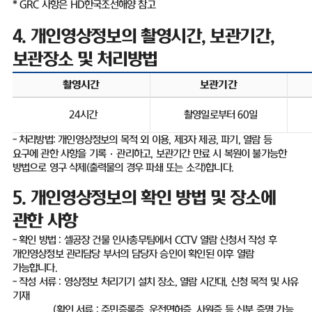
* GRC
사항은
HD
한국조선해양 참고
4.
개인영상정보의 촬영시간
,
보관기간
,
보관장소 및 처리방법
촬영시간
보관기간
24
시간
촬영일로부터
60
일
-
처리방법
:
개인영상정보의 목적 외 이용
,
제
3
자 제공
,
파기
,
열람 등
요구에 관한 사항을 기록
·
관리하고
,
보관기간 만료 시 복원이 불가능한
방법으로 영구 삭제
(
출력물의 경우 파쇄 또는 소각
)
합니다
.
5.
개인영상정보의 확인 방법 및 장소에
관한 사항
-
확인 방법
:
셀공장 건물 인사총무팀에서
CCTV
열람 신청서 작성 후
개인영상정보 관리담당 부서의 담당자 승인이 확인된 이후 열람
가능합니다
.
-
작성 서류
:
영상정보 처리기기 설치 장소
,
열람 시간대
,
신청 목적 및 사유
기재
(
확인 서류
:
주민증록증
,
운전면허증
,
사원증 등 신분 증명 가능