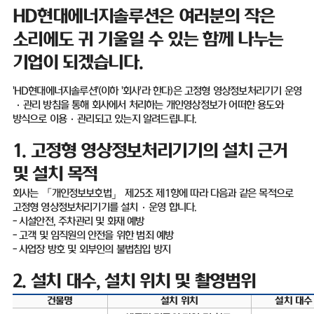
HD
현대에너지솔루션은 여러분의 작은
소리에도 귀 기울일 수 있는 함께 나누는
기업이 되겠습니다
.
'HD
현대에너지솔루션
'(
이하
'
회사
'
라 한다
)
은 고정형 영상정보처리기기 운영
·
관리 방침을 통해 회사에서 처리하는 개인영상정보가 어떠한 용도와
방식으로 이용
·
관리되고 있는지 알려드립니다
.
1.
고정형 영상정보처리기기의 설치 근거
및 설치 목적
회사는 「개인정보보호법」 제
25
조 제
1
항에 따라 다음과 같은 목적으로
고정형 영상정보처리기기를 설치
·
운영 합니다
.
-
시설안전
,
주차관리 및 화재 예방
-
고객 및 임직원의 안전을 위한 범죄 예방
-
사업장 방호 및 외부인의 불법침입 방지
2.
설치 대수
,
설치 위치 및 촬영범위
건물명
설치 위치
설치 대수