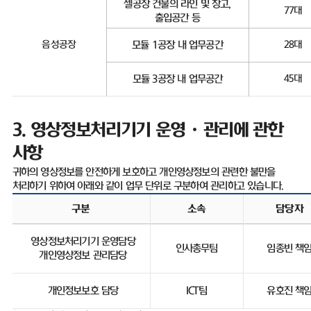
셀공장 건물의 라인 및 창고
,
77
대
출입공간 등
음성공장
모듈
1
공장 내 업무공간
28
대
모듈
3
공장 내 업무공간
45
대
3.
영상정보처리기기 운영ㆍ관리에 관한
사항
귀하의 영상정보를 안전하게 보호하고 개인영상정보의 관련한 불만을
처리하기 위하여 아래와 같이 업무 단위로 구분하여 관리하고 있습니다
.
구분
소속
담당자
영상정보처리기기 운영담당
인사총무팀
임종빈 책
개인영상정보 관리담당
개인정보보호 담당
ICT
팀
유호진 책