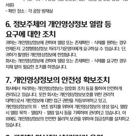
서류
)
-
확인 장소
:
각 공장 방재실
6.
정보주체의 개인영상정보 열람 등
요구에 대한 조치
귀하는 개인영상정보에 관하여 열람 또는 존재확인
·
삭제를 원하는 경우
언제든지 고정형영상정보 처리기기운영자에게 요구하실 수 있습니다
.
단
,
귀하가 촬영된 개인영상정보에 한정됩니다
.
회사는 개인영상정보에 관하여 열람 또는 존재확인
·
삭제를 요구한 경우
지체 없이 필요한 조치를 하겠습니다
.
7.
개인영상정보의 안전성 확보조치
회사에서 처리하는 개인영상정보는 암호화 조치 등을 통하여 안전하게
관리되고 있습니다
.
또한 회사는 개인영상정보보호를 위한 관리적
대책으로서 개인정보에 대한 접근 권한을 차등부여하고 있고
,
개인영상정보의 위
·
변조 방지를 위하여 개인영상정보의 생성 일시
,
열람
시 열람 목적·열람자·열람 일시 등을 기록하여 관리하고 있습니다
.
이
외에도 개인영상정보의 안전한 물리적 보관을 위하여 잠금장치를 설치하고
있습니다
.