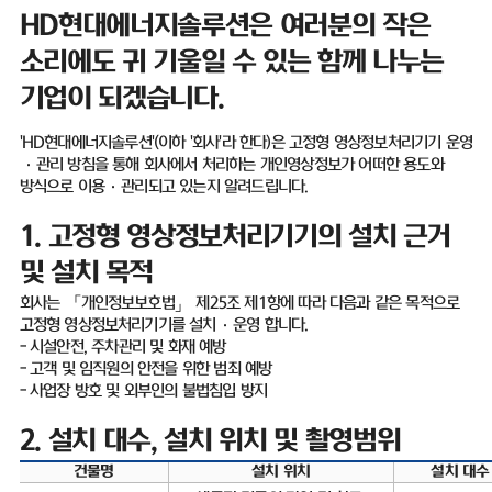
HD
현대에너지솔루션은 여러분의 작은
소리에도 귀 기울일 수 있는 함께 나누는
기업이 되겠습니다
.
'HD
현대에너지솔루션
'(
이하
'
회사
'
라 한다
)
은 고정형 영상정보처리기기 운영
·
관리 방침을 통해 회사에서 처리하는 개인영상정보가 어떠한 용도와
방식으로 이용
·
관리되고 있는지 알려드립니다
.
1.
고정형 영상정보처리기기의 설치 근거
및 설치 목적
회사는 「개인정보보호법」 제
25
조 제
1
항에 따라 다음과 같은 목적으로
고정형 영상정보처리기기를 설치
·
운영 합니다
.
-
시설안전
,
주차관리 및 화재 예방
-
고객 및 임직원의 안전을 위한 범죄 예방
-
사업장 방호 및 외부인의 불법침입 방지
2.
설치 대수
,
설치 위치 및 촬영범위
건물명
설치 위치
설치 대수