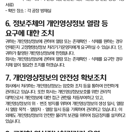
서류
)
-
확인 장소
:
각 공장 방재실
6.
정보주체의 개인영상정보 열람 등
요구에 대한 조치
귀하는 개인영상정보에 관하여 열람 또는 존재확인
·
삭제를 원하는 경우
언제든지 고정형영상정보 처리기기운영자에게 요구하실 수 있습니다
.
단
,
귀하가 촬영된 개인영상정보에 한정됩니다
.
회사는 개인영상정보에 관하여 열람 또는 존재확인
·
삭제를 요구한 경우
지체 없이 필요한 조치를 하겠습니다
.
7.
개인영상정보의 안전성 확보조치
회사에서 처리하는 개인영상정보는 암호화 조치 등을 통하여 안전하게
관리되고 있습니다
.
또한 회사는 개인영상정보보호를 위한 관리적
대책으로서 개인정보에 대한 접근 권한을 차등부여하고 있고
,
개인영상정보의 위
·
변조 방지를 위하여 개인영상정보의 생성 일시
,
열람
시 열람 목적·열람자·열람 일시 등을 기록하여 관리하고 있습니다
.
이
외에도 개인영상정보의 안전한 물리적 보관을 위하여 잠금장치를 설치하고
있습니다
.