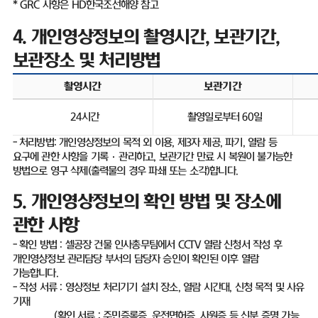
* GRC
사항은
HD
한국조선해양 참고
4.
개인영상정보의 촬영시간
,
보관기간
,
보관장소 및 처리방법
촬영시간
보관기간
24
시간
촬영일로부터
60
일
-
처리방법
:
개인영상정보의 목적 외 이용
,
제
3
자 제공
,
파기
,
열람 등
요구에 관한 사항을 기록
·
관리하고
,
보관기간 만료 시 복원이 불가능한
방법으로 영구 삭제
(
출력물의 경우 파쇄 또는 소각
)
합니다
.
5.
개인영상정보의 확인 방법 및 장소에
관한 사항
-
확인 방법
:
셀공장 건물 인사총무팀에서
CCTV
열람 신청서 작성 후
개인영상정보 관리담당 부서의 담당자 승인이 확인된 이후 열람
가능합니다
.
-
작성 서류
:
영상정보 처리기기 설치 장소
,
열람 시간대
,
신청 목적 및 사유
기재
(
확인 서류
:
주민증록증
,
운전면허증
,
사원증 등 신분 증명 가능