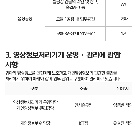
셀공장 건물의 라인 및 창고
,
77
대
출입공간 등
음성공장
모듈
1
공장 내 업무공간
28
대
모듈
3
공장 내 업무공간
45
대
3.
영상정보처리기기 운영ㆍ관리에 관한
사항
귀하의 영상정보를 안전하게 보호하고 개인영상정보의 관련한 불만을
처리하기 위하여 아래와 같이 업무 단위로 구분하여 관리하고 있습니다
.
구분
소속
담당자
영상정보처리기기 운영담당
인사총무팀
임종빈 책
개인영상정보 관리담당
개인정보보호 담당
ICT
팀
유호진 책