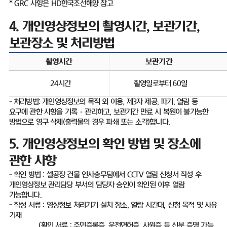
* GRC
사항은
HD
한국조선해양 참고
4.
개인영상정보의 촬영시간
,
보관기간
,
보관장소 및 처리방법
촬영시간
보관기간
24
시간
촬영일로부터
60
일
-
처리방법
:
개인영상정보의 목적 외 이용
,
제
3
자 제공
,
파기
,
열람 등
요구에 관한 사항을 기록
·
관리하고
,
보관기간 만료 시 복원이 불가능한
방법으로 영구 삭제
(
출력물의 경우 파쇄 또는 소각
)
합니다
.
5.
개인영상정보의 확인 방법 및 장소에
관한 사항
-
확인 방법
:
셀공장 건물 인사총무팀에서
CCTV
열람 신청서 작성 후
개인영상정보 관리담당 부서의 담당자 승인이 확인된 이후 열람
가능합니다
.
-
작성 서류
:
영상정보 처리기기 설치 장소
,
열람 시간대
,
신청 목적 및 사유
기재
(
확인 서류
:
주민증록증
,
운전면허증
,
사원증 등 신분 증명 가능