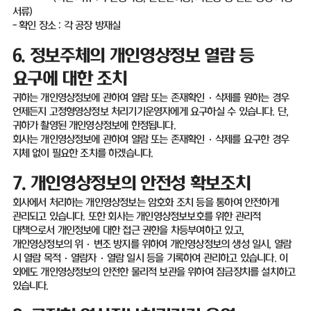
서류
)
-
확인 장소
:
각 공장 방재실
6.
정보주체의 개인영상정보 열람 등
요구에 대한 조치
귀하는 개인영상정보에 관하여 열람 또는 존재확인
·
삭제를 원하는 경우
언제든지 고정형영상정보 처리기기운영자에게 요구하실 수 있습니다
.
단
,
귀하가 촬영된 개인영상정보에 한정됩니다
.
회사는 개인영상정보에 관하여 열람 또는 존재확인
·
삭제를 요구한 경우
지체 없이 필요한 조치를 하겠습니다
.
7.
개인영상정보의 안전성 확보조치
회사에서 처리하는 개인영상정보는 암호화 조치 등을 통하여 안전하게
관리되고 있습니다
.
또한 회사는 개인영상정보보호를 위한 관리적
대책으로서 개인정보에 대한 접근 권한을 차등부여하고 있고
,
개인영상정보의 위
·
변조 방지를 위하여 개인영상정보의 생성 일시
,
열람
시 열람 목적·열람자·열람 일시 등을 기록하여 관리하고 있습니다
.
이
외에도 개인영상정보의 안전한 물리적 보관을 위하여 잠금장치를 설치하고
있습니다
.