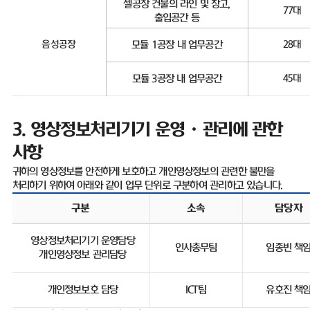
셀공장 건물의 라인 및 창고
,
77
대
출입공간 등
음성공장
모듈
1
공장 내 업무공간
28
대
모듈
3
공장 내 업무공간
45
대
3.
영상정보처리기기 운영ㆍ관리에 관한
사항
귀하의 영상정보를 안전하게 보호하고 개인영상정보의 관련한 불만을
처리하기 위하여 아래와 같이 업무 단위로 구분하여 관리하고 있습니다
.
구분
소속
담당자
영상정보처리기기 운영담당
인사총무팀
임종빈 책
개인영상정보 관리담당
개인정보보호 담당
ICT
팀
유호진 책