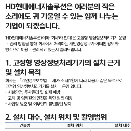
HD
현대에너지솔루션은 여러분의 작은
소리에도 귀 기울일 수 있는 함께 나누는
기업이 되겠습니다
.
'HD
현대에너지솔루션
'(
이하
'
회사
'
라 한다
)
은 고정형 영상정보처리기기 운영
·
관리 방침을 통해 회사에서 처리하는 개인영상정보가 어떠한 용도와
방식으로 이용
·
관리되고 있는지 알려드립니다
.
1.
고정형 영상정보처리기기의 설치 근거
및 설치 목적
회사는 「개인정보보호법」 제
25
조 제
1
항에 따라 다음과 같은 목적으로
고정형 영상정보처리기기를 설치
·
운영 합니다
.
-
시설안전
,
주차관리 및 화재 예방
-
고객 및 임직원의 안전을 위한 범죄 예방
-
사업장 방호 및 외부인의 불법침입 방지
2.
설치 대수
,
설치 위치 및 촬영범위
건물명
설치 위치
설치 대수