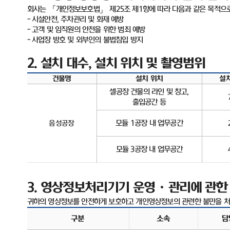
회사는 「개인정보보호법」 제
25
조 제
1
항에 따라 다음과 같은 목적으
-
시설안전
,
주차관리 및 화재 예방
-
고객 및 임직원의 안전을 위한 범죄 예방
-
사업장 방호 및 외부인의 불법침입 방지
2.
설치 대수
,
설치 위치 및 촬영범위
건물명
설치 위치
설
셀공장 건물의 라인 및 창고
,
출입공간 등
모듈
1
공장 내 업무공간
음성공장
모듈
3
공장 내 업무공간
3.
영상정보처리기기 운영ㆍ관리에 관한
귀하의 영상정보를 안전하게 보호하고 개인영상정보의 관련한 불만을 처
구분
소속
담