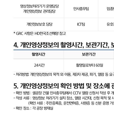
영상정보처리기기 운영담당
인사총무팀
임종
개인영상정보 관리담당
개인정보보호 담당
ICT
팀
유호
* GRC
사항은
HD
한국조선해양 참고
4.
개인영상정보의 촬영시간
,
보관기간
,
촬영시간
보관기간
24
시간
촬영일로부터
60
일
-
처리방법
:
개인영상정보의 목적 외 이용
,
제
3
자 제공
,
파기
,
열람 등 요
5.
개인영상정보의 확인 방법 및 장소에 
-
확인 방법
:
셀공장 건물 인사총무팀에서
CCTV
열람 신청서 작성 후 
-
작성 서류
:
영상정보 처리기기 설치 장소
,
열람 시간대
,
신청 목적 및 
(
확인 서류
:
주민증록증
,
운전면허증
,
사원증 등 신분 증명 가
-
확인 장소
:
각 공장 방재실