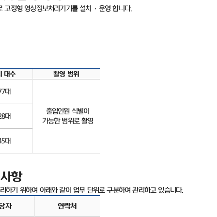
로 고정형 영상정보처리기기를 설치
·
운영 합니다
.
치 대수
촬영 범위
77
대
출입인원 식별이
28
대
가능한 범위로 촬영
45
대
 사항
리하기 위하여 아래와 같이 업무 단위로 구분하여 관리하고 있습니다
.
당자
연락처