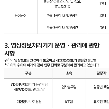
셀공장 건물의 라인 및 창고
,
77
대
출입공간 등
음성공장
모듈
1
공장 내 업무공간
28
대
모듈
3
공장 내 업무공간
45
대
3.
영상정보처리기기 운영ㆍ관리에 관한
사항
귀하의 영상정보를 안전하게 보호하고 개인영상정보의 관련한 불만을
처리하기 위하여 아래와 같이 업무 단위로 구분하여 관리하고 있습니다
.
구분
소속
담당자
영상정보처리기기 운영담당
인사총무팀
임종빈 책
개인영상정보 관리담당
개인정보보호 담당
ICT
팀
유호진 책