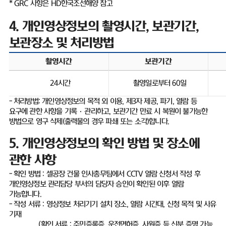
* GRC
사항은
HD
한국조선해양 참고
4.
개인영상정보의 촬영시간
,
보관기간
,
보관장소 및 처리방법
촬영시간
보관기간
24
시간
촬영일로부터
60
일
-
처리방법
:
개인영상정보의 목적 외 이용
,
제
3
자 제공
,
파기
,
열람 등
요구에 관한 사항을 기록
·
관리하고
,
보관기간 만료 시 복원이 불가능한
방법으로 영구 삭제
(
출력물의 경우 파쇄 또는 소각
)
합니다
.
5.
개인영상정보의 확인 방법 및 장소에
관한 사항
-
확인 방법
:
셀공장 건물 인사총무팀에서
CCTV
열람 신청서 작성 후
개인영상정보 관리담당 부서의 담당자 승인이 확인된 이후 열람
가능합니다
.
-
작성 서류
:
영상정보 처리기기 설치 장소
,
열람 시간대
,
신청 목적 및 사유
기재
(
확인 서류
:
주민증록증
,
운전면허증
,
사원증 등 신분 증명 가능