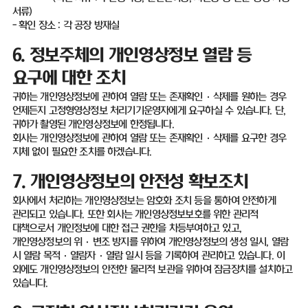
서류
)
-
확인 장소
:
각 공장 방재실
6.
정보주체의 개인영상정보 열람 등
요구에 대한 조치
귀하는 개인영상정보에 관하여 열람 또는 존재확인
·
삭제를 원하는 경우
언제든지 고정형영상정보 처리기기운영자에게 요구하실 수 있습니다
.
단
,
귀하가 촬영된 개인영상정보에 한정됩니다
.
회사는 개인영상정보에 관하여 열람 또는 존재확인
·
삭제를 요구한 경우
지체 없이 필요한 조치를 하겠습니다
.
7.
개인영상정보의 안전성 확보조치
회사에서 처리하는 개인영상정보는 암호화 조치 등을 통하여 안전하게
관리되고 있습니다
.
또한 회사는 개인영상정보보호를 위한 관리적
대책으로서 개인정보에 대한 접근 권한을 차등부여하고 있고
,
개인영상정보의 위
·
변조 방지를 위하여 개인영상정보의 생성 일시
,
열람
시 열람 목적·열람자·열람 일시 등을 기록하여 관리하고 있습니다
.
이
외에도 개인영상정보의 안전한 물리적 보관을 위하여 잠금장치를 설치하고
있습니다
.