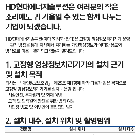
HD
현대에너지솔루션은 여러분의 작은
소리에도 귀 기울일 수 있는 함께 나누는
기업이 되겠습니다
.
'HD
현대에너지솔루션
'(
이하
'
회사
'
라 한다
)
은 고정형 영상정보처리기기 운영
·
관리 방침을 통해 회사에서 처리하는 개인영상정보가 어떠한 용도와
방식으로 이용
·
관리되고 있는지 알려드립니다
.
1.
고정형 영상정보처리기기의 설치 근거
및 설치 목적
회사는 「개인정보보호법」 제
25
조 제
1
항에 따라 다음과 같은 목적으로
고정형 영상정보처리기기를 설치
·
운영 합니다
.
-
시설안전
,
주차관리 및 화재 예방
-
고객 및 임직원의 안전을 위한 범죄 예방
-
사업장 방호 및 외부인의 불법침입 방지
2.
설치 대수
,
설치 위치 및 촬영범위
건물명
설치 위치
설치 대수