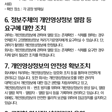
서류
)
-
확인 장소
:
각 공장 방재실
6.
정보주체의 개인영상정보 열람 등
요구에 대한 조치
귀하는 개인영상정보에 관하여 열람 또는 존재확인
·
삭제를 원하는 경우
언제든지 고정형영상정보 처리기기운영자에게 요구하실 수 있습니다
.
단
,
귀하가 촬영된 개인영상정보에 한정됩니다
.
회사는 개인영상정보에 관하여 열람 또는 존재확인
·
삭제를 요구한 경우
지체 없이 필요한 조치를 하겠습니다
.
7.
개인영상정보의 안전성 확보조치
회사에서 처리하는 개인영상정보는 암호화 조치 등을 통하여 안전하게
관리되고 있습니다
.
또한 회사는 개인영상정보보호를 위한 관리적
대책으로서 개인정보에 대한 접근 권한을 차등부여하고 있고
,
개인영상정보의 위
·
변조 방지를 위하여 개인영상정보의 생성 일시
,
열람
시 열람 목적·열람자·열람 일시 등을 기록하여 관리하고 있습니다
.
이
외에도 개인영상정보의 안전한 물리적 보관을 위하여 잠금장치를 설치하고
있습니다
.