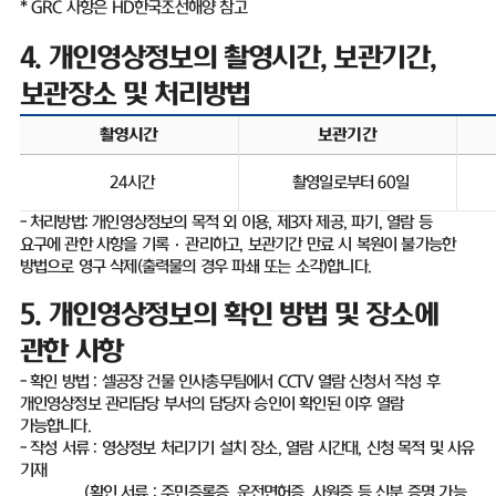
* GRC
사항은
HD
한국조선해양 참고
4.
개인영상정보의 촬영시간
,
보관기간
,
보관장소 및 처리방법
촬영시간
보관기간
24
시간
촬영일로부터
60
일
-
처리방법
:
개인영상정보의 목적 외 이용
,
제
3
자 제공
,
파기
,
열람 등
요구에 관한 사항을 기록
·
관리하고
,
보관기간 만료 시 복원이 불가능한
방법으로 영구 삭제
(
출력물의 경우 파쇄 또는 소각
)
합니다
.
5.
개인영상정보의 확인 방법 및 장소에
관한 사항
-
확인 방법
:
셀공장 건물 인사총무팀에서
CCTV
열람 신청서 작성 후
개인영상정보 관리담당 부서의 담당자 승인이 확인된 이후 열람
가능합니다
.
-
작성 서류
:
영상정보 처리기기 설치 장소
,
열람 시간대
,
신청 목적 및 사유
기재
(
확인 서류
:
주민증록증
,
운전면허증
,
사원증 등 신분 증명 가능