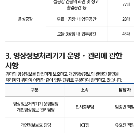
셀공장 건물의 라인 및 창고
,
77
대
출입공간 등
음성공장
모듈
1
공장 내 업무공간
28
대
모듈
3
공장 내 업무공간
45
대
3.
영상정보처리기기 운영ㆍ관리에 관한
사항
귀하의 영상정보를 안전하게 보호하고 개인영상정보의 관련한 불만을
처리하기 위하여 아래와 같이 업무 단위로 구분하여 관리하고 있습니다
.
구분
소속
담당자
영상정보처리기기 운영담당
인사총무팀
임종빈 책
개인영상정보 관리담당
개인정보보호 담당
ICT
팀
유호진 책