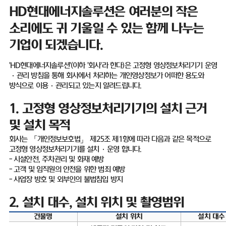
HD
현대에너지솔루션은 여러분의 작은
소리에도 귀 기울일 수 있는 함께 나누는
기업이 되겠습니다
.
'HD
현대에너지솔루션
'(
이하
'
회사
'
라 한다
)
은 고정형 영상정보처리기기 운영
·
관리 방침을 통해 회사에서 처리하는 개인영상정보가 어떠한 용도와
방식으로 이용
·
관리되고 있는지 알려드립니다
.
1.
고정형 영상정보처리기기의 설치 근거
및 설치 목적
회사는 「개인정보보호법」 제
25
조 제
1
항에 따라 다음과 같은 목적으로
고정형 영상정보처리기기를 설치
·
운영 합니다
.
-
시설안전
,
주차관리 및 화재 예방
-
고객 및 임직원의 안전을 위한 범죄 예방
-
사업장 방호 및 외부인의 불법침입 방지
2.
설치 대수
,
설치 위치 및 촬영범위
건물명
설치 위치
설치 대수