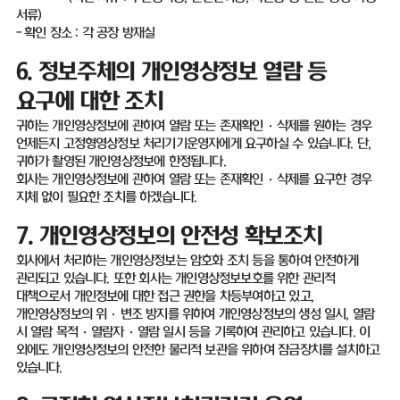
서류
)
-
확인 장소
:
각 공장 방재실
6.
정보주체의 개인영상정보 열람 등
요구에 대한 조치
귀하는 개인영상정보에 관하여 열람 또는 존재확인
·
삭제를 원하는 경우
언제든지 고정형영상정보 처리기기운영자에게 요구하실 수 있습니다
.
단
,
귀하가 촬영된 개인영상정보에 한정됩니다
.
회사는 개인영상정보에 관하여 열람 또는 존재확인
·
삭제를 요구한 경우
지체 없이 필요한 조치를 하겠습니다
.
7.
개인영상정보의 안전성 확보조치
회사에서 처리하는 개인영상정보는 암호화 조치 등을 통하여 안전하게
관리되고 있습니다
.
또한 회사는 개인영상정보보호를 위한 관리적
대책으로서 개인정보에 대한 접근 권한을 차등부여하고 있고
,
개인영상정보의 위
·
변조 방지를 위하여 개인영상정보의 생성 일시
,
열람
시 열람 목적·열람자·열람 일시 등을 기록하여 관리하고 있습니다
.
이
외에도 개인영상정보의 안전한 물리적 보관을 위하여 잠금장치를 설치하고
있습니다
.