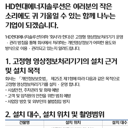
HD
현대에너지솔루션은 여러분의 작은
소리에도 귀 기울일 수 있는 함께 나누는
기업이 되겠습니다
.
'HD
현대에너지솔루션
'(
이하
'
회사
'
라 한다
)
은 고정형 영상정보처리기기 운영
·
관리 방침을 통해 회사에서 처리하는 개인영상정보가 어떠한 용도와
방식으로 이용
·
관리되고 있는지 알려드립니다
.
1.
고정형 영상정보처리기기의 설치 근거
및 설치 목적
회사는 「개인정보보호법」 제
25
조 제
1
항에 따라 다음과 같은 목적으로
고정형 영상정보처리기기를 설치
·
운영 합니다
.
-
시설안전
,
주차관리 및 화재 예방
-
고객 및 임직원의 안전을 위한 범죄 예방
-
사업장 방호 및 외부인의 불법침입 방지
2.
설치 대수
,
설치 위치 및 촬영범위
건물명
설치 위치
설치 대수