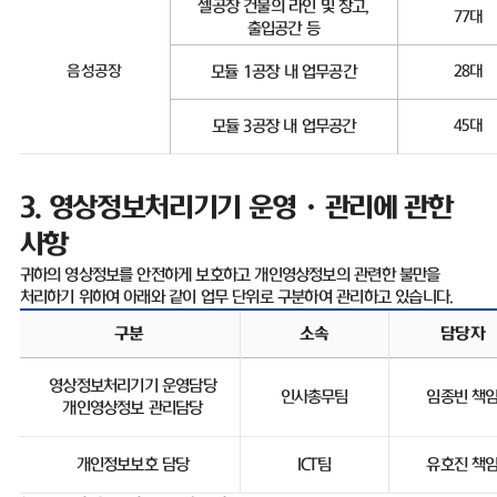
셀공장 건물의 라인 및 창고
,
77
대
출입공간 등
음성공장
모듈
1
공장 내 업무공간
28
대
모듈
3
공장 내 업무공간
45
대
3.
영상정보처리기기 운영ㆍ관리에 관한
사항
귀하의 영상정보를 안전하게 보호하고 개인영상정보의 관련한 불만을
처리하기 위하여 아래와 같이 업무 단위로 구분하여 관리하고 있습니다
.
구분
소속
담당자
영상정보처리기기 운영담당
인사총무팀
임종빈 책
개인영상정보 관리담당
개인정보보호 담당
ICT
팀
유호진 책