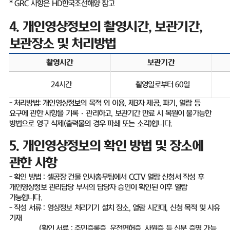
* GRC
사항은
HD
한국조선해양 참고
4.
개인영상정보의 촬영시간
,
보관기간
,
보관장소 및 처리방법
촬영시간
보관기간
24
시간
촬영일로부터
60
일
-
처리방법
:
개인영상정보의 목적 외 이용
,
제
3
자 제공
,
파기
,
열람 등
요구에 관한 사항을 기록
·
관리하고
,
보관기간 만료 시 복원이 불가능한
방법으로 영구 삭제
(
출력물의 경우 파쇄 또는 소각
)
합니다
.
5.
개인영상정보의 확인 방법 및 장소에
관한 사항
-
확인 방법
:
셀공장 건물 인사총무팀에서
CCTV
열람 신청서 작성 후
개인영상정보 관리담당 부서의 담당자 승인이 확인된 이후 열람
가능합니다
.
-
작성 서류
:
영상정보 처리기기 설치 장소
,
열람 시간대
,
신청 목적 및 사유
기재
(
확인 서류
:
주민증록증
,
운전면허증
,
사원증 등 신분 증명 가능