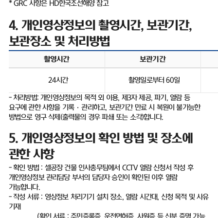
* GRC
사항은
HD
한국조선해양 참고
4.
개인영상정보의 촬영시간
,
보관기간
,
보관장소 및 처리방법
촬영시간
보관기간
24
시간
촬영일로부터
60
일
-
처리방법
:
개인영상정보의 목적 외 이용
,
제
3
자 제공
,
파기
,
열람 등
요구에 관한 사항을 기록
·
관리하고
,
보관기간 만료 시 복원이 불가능한
방법으로 영구 삭제
(
출력물의 경우 파쇄 또는 소각
)
합니다
.
5.
개인영상정보의 확인 방법 및 장소에
관한 사항
-
확인 방법
:
셀공장 건물 인사총무팀에서
CCTV
열람 신청서 작성 후
개인영상정보 관리담당 부서의 담당자 승인이 확인된 이후 열람
가능합니다
.
-
작성 서류
:
영상정보 처리기기 설치 장소
,
열람 시간대
,
신청 목적 및 사유
기재
(
확인 서류
:
주민증록증
,
운전면허증
,
사원증 등 신분 증명 가능