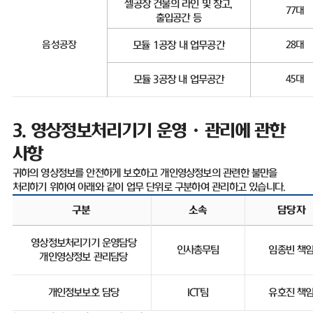
셀공장 건물의 라인 및 창고
,
77
대
출입공간 등
음성공장
모듈
1
공장 내 업무공간
28
대
모듈
3
공장 내 업무공간
45
대
3.
영상정보처리기기 운영ㆍ관리에 관한
사항
귀하의 영상정보를 안전하게 보호하고 개인영상정보의 관련한 불만을
처리하기 위하여 아래와 같이 업무 단위로 구분하여 관리하고 있습니다
.
구분
소속
담당자
영상정보처리기기 운영담당
인사총무팀
임종빈 책
개인영상정보 관리담당
개인정보보호 담당
ICT
팀
유호진 책