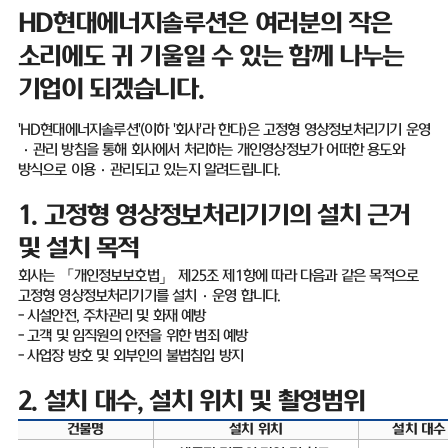
HD
현대에너지솔루션은 여러분의 작은
소리에도 귀 기울일 수 있는 함께 나누는
기업이 되겠습니다
.
'HD
현대에너지솔루션
'(
이하
'
회사
'
라 한다
)
은 고정형 영상정보처리기기 운영
·
관리 방침을 통해 회사에서 처리하는 개인영상정보가 어떠한 용도와
방식으로 이용
·
관리되고 있는지 알려드립니다
.
1.
고정형 영상정보처리기기의 설치 근거
및 설치 목적
회사는 「개인정보보호법」 제
25
조 제
1
항에 따라 다음과 같은 목적으로
고정형 영상정보처리기기를 설치
·
운영 합니다
.
-
시설안전
,
주차관리 및 화재 예방
-
고객 및 임직원의 안전을 위한 범죄 예방
-
사업장 방호 및 외부인의 불법침입 방지
2.
설치 대수
,
설치 위치 및 촬영범위
건물명
설치 위치
설치 대수