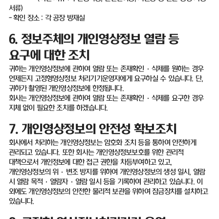
서류
)
-
확인 장소
:
각 공장 방재실
6.
정보주체의 개인영상정보 열람 등
요구에 대한 조치
귀하는 개인영상정보에 관하여 열람 또는 존재확인
·
삭제를 원하는 경우
언제든지 고정형영상정보 처리기기운영자에게 요구하실 수 있습니다
.
단
,
귀하가 촬영된 개인영상정보에 한정됩니다
.
회사는 개인영상정보에 관하여 열람 또는 존재확인
·
삭제를 요구한 경우
지체 없이 필요한 조치를 하겠습니다
.
7.
개인영상정보의 안전성 확보조치
회사에서 처리하는 개인영상정보는 암호화 조치 등을 통하여 안전하게
관리되고 있습니다
.
또한 회사는 개인영상정보보호를 위한 관리적
대책으로서 개인정보에 대한 접근 권한을 차등부여하고 있고
,
개인영상정보의 위
·
변조 방지를 위하여 개인영상정보의 생성 일시
,
열람
시 열람 목적·열람자·열람 일시 등을 기록하여 관리하고 있습니다
.
이
외에도 개인영상정보의 안전한 물리적 보관을 위하여 잠금장치를 설치하고
있습니다
.