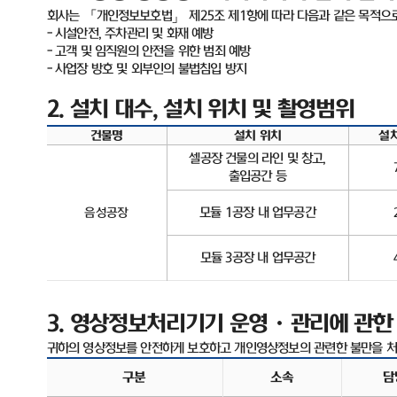
회사는 「개인정보보호법」 제
25
조 제
1
항에 따라 다음과 같은 목적으
-
시설안전
,
주차관리 및 화재 예방
-
고객 및 임직원의 안전을 위한 범죄 예방
-
사업장 방호 및 외부인의 불법침입 방지
2.
설치 대수
,
설치 위치 및 촬영범위
건물명
설치 위치
설
셀공장 건물의 라인 및 창고
,
출입공간 등
모듈
1
공장 내 업무공간
음성공장
모듈
3
공장 내 업무공간
3.
영상정보처리기기 운영ㆍ관리에 관한
귀하의 영상정보를 안전하게 보호하고 개인영상정보의 관련한 불만을 처
구분
소속
담