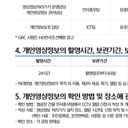
영상정보처리기기 운영담당
인사총무팀
임종
개인영상정보 관리담당
개인정보보호 담당
ICT
팀
유호
* GRC
사항은
HD
한국조선해양 참고
4.
개인영상정보의 촬영시간
,
보관기간
,
촬영시간
보관기간
24
시간
촬영일로부터
60
일
-
처리방법
:
개인영상정보의 목적 외 이용
,
제
3
자 제공
,
파기
,
열람 등 요
5.
개인영상정보의 확인 방법 및 장소에 
-
확인 방법
:
셀공장 건물 인사총무팀에서
CCTV
열람 신청서 작성 후 
-
작성 서류
:
영상정보 처리기기 설치 장소
,
열람 시간대
,
신청 목적 및 
(
확인 서류
:
주민증록증
,
운전면허증
,
사원증 등 신분 증명 가
-
확인 장소
:
각 공장 방재실