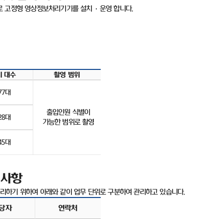
로 고정형 영상정보처리기기를 설치
·
운영 합니다
.
치 대수
촬영 범위
77
대
출입인원 식별이
28
대
가능한 범위로 촬영
45
대
 사항
리하기 위하여 아래와 같이 업무 단위로 구분하여 관리하고 있습니다
.
당자
연락처