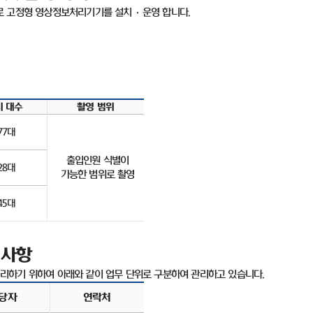
로 고정형 영상정보처리기기를 설치
·
운영 합니다
.
치 대수
촬영 범위
77
대
출입인원 식별이
28
대
가능한 범위로 촬영
45
대
 사항
리하기 위하여 아래와 같이 업무 단위로 구분하여 관리하고 있습니다
.
당자
연락처