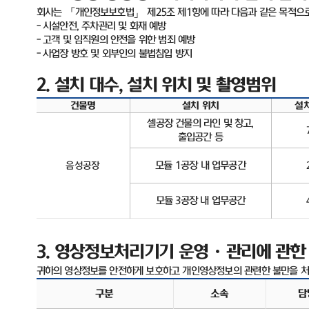
회사는 「개인정보보호법」 제
25
조 제
1
항에 따라 다음과 같은 목적으
-
시설안전
,
주차관리 및 화재 예방
-
고객 및 임직원의 안전을 위한 범죄 예방
-
사업장 방호 및 외부인의 불법침입 방지
2.
설치 대수
,
설치 위치 및 촬영범위
건물명
설치 위치
설
셀공장 건물의 라인 및 창고
,
출입공간 등
모듈
1
공장 내 업무공간
음성공장
모듈
3
공장 내 업무공간
3.
영상정보처리기기 운영ㆍ관리에 관한
귀하의 영상정보를 안전하게 보호하고 개인영상정보의 관련한 불만을 처
구분
소속
담