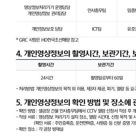
영상정보처리기기 운영담당
인사총무팀
임종
개인영상정보 관리담당
개인정보보호 담당
ICT
팀
유호
* GRC
사항은
HD
한국조선해양 참고
4.
개인영상정보의 촬영시간
,
보관기간
,
촬영시간
보관기간
24
시간
촬영일로부터
60
일
-
처리방법
:
개인영상정보의 목적 외 이용
,
제
3
자 제공
,
파기
,
열람 등 요
5.
개인영상정보의 확인 방법 및 장소에 
-
확인 방법
:
셀공장 건물 인사총무팀에서
CCTV
열람 신청서 작성 후 
-
작성 서류
:
영상정보 처리기기 설치 장소
,
열람 시간대
,
신청 목적 및 
(
확인 서류
:
주민증록증
,
운전면허증
,
사원증 등 신분 증명 가
-
확인 장소
:
각 공장 방재실