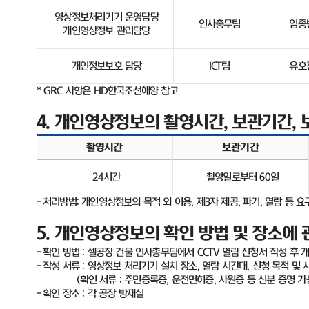
영상정보처리기기 운영담당
인사총무팀
임종
개인영상정보 관리담당
개인정보보호 담당
ICT
팀
유호
* GRC
사항은
HD
한국조선해양 참고
4.
개인영상정보의 촬영시간
,
보관기간
,
촬영시간
보관기간
24
시간
촬영일로부터
60
일
-
처리방법
:
개인영상정보의 목적 외 이용
,
제
3
자 제공
,
파기
,
열람 등 요
5.
개인영상정보의 확인 방법 및 장소에 
-
확인 방법
:
셀공장 건물 인사총무팀에서
CCTV
열람 신청서 작성 후 
-
작성 서류
:
영상정보 처리기기 설치 장소
,
열람 시간대
,
신청 목적 및 
(
확인 서류
:
주민증록증
,
운전면허증
,
사원증 등 신분 증명 가
-
확인 장소
:
각 공장 방재실