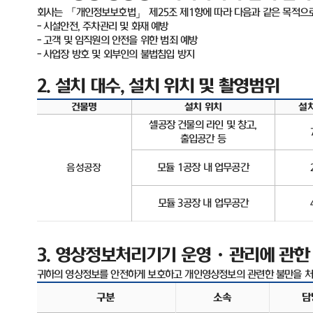
회사는 「개인정보보호법」 제
25
조 제
1
항에 따라 다음과 같은 목적으
-
시설안전
,
주차관리 및 화재 예방
-
고객 및 임직원의 안전을 위한 범죄 예방
-
사업장 방호 및 외부인의 불법침입 방지
2.
설치 대수
,
설치 위치 및 촬영범위
건물명
설치 위치
설
셀공장 건물의 라인 및 창고
,
출입공간 등
모듈
1
공장 내 업무공간
음성공장
모듈
3
공장 내 업무공간
3.
영상정보처리기기 운영ㆍ관리에 관한
귀하의 영상정보를 안전하게 보호하고 개인영상정보의 관련한 불만을 처
구분
소속
담