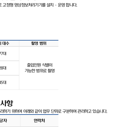
로 고정형 영상정보처리기기를 설치
·
운영 합니다
.
치 대수
촬영 범위
77
대
출입인원 식별이
28
대
가능한 범위로 촬영
45
대
 사항
리하기 위하여 아래와 같이 업무 단위로 구분하여 관리하고 있습니다
.
당자
연락처