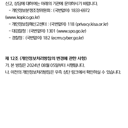
신고
,
상담에 대하여는 아래의 기관에 문의하시기 바랍니다
.
-
개인정보분쟁조정위원회
: (
국번없이
) 1833-6972
(
www.kopico.go.kr)
-
개인정보침해신고센터
: (
국번없이
) 118 (
privacy.kisa.or.kr)
-
대검찰청
: (
국번없이
) 1301 (
www.spo.go.kr)
-
경찰청
: (
국번없이
) 182 (
ecrm.cyber.go.kr)
제
12
조
(
개인정보처리방침의 변경에 관한 사항
)
가
.
본 방침은
2024
년
08
월
05
일부터 시행됩니다
.
나
.
이전의 개인정보처리방침은 우측 상단 링크에서 확인하실 수 있습니다
.