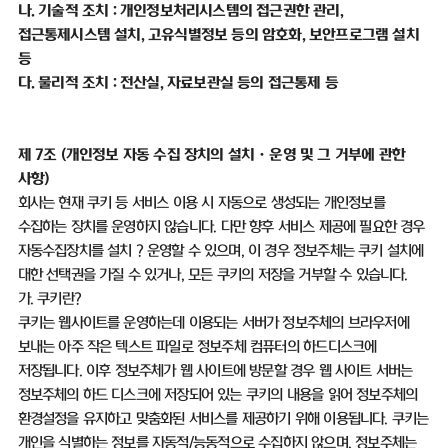
나
.
기술적 조치
:
개인정보처리시스템의 접근권한 관리
,
접근통제시스템 설치
,
고유식별정보 등의 암호화
,
보안프로그램 설치
등
다
.
물리적 조치
:
전산실
,
자료보관실 등의 접근통제 등
제
7
조
(
개인정보 자동 수집 장치의 설치ㆍ운영 및 그 거부에 관한
사항
)
회사는 현재 쿠키 등 서비스 이용 시 자동으로 생성되는 개인정보를
수집하는 장치를 운영하지 않습니다
.
다만 향후 서비스 제공에 필요한 경우
자동수집장치를 설치
？
운영할 수 있으며
,
이 경우 정보주체는 쿠키 설치에
대한 선택권을 가질 수 있거나
,
모든 쿠키의 저장을 거부할 수 있습니다
.
가
.
쿠키란
?
쿠키는 웹사이트를 운영하는데 이용되는 서버가 정보주체의 브라우저에
보내는 아주 작은 텍스트 파일로 정보주체 컴퓨터의 하드디스크에
저장됩니다
.
이후 정보주체가 웹 사이트에 방문할 경우 웹 사이트 서버는
정보주체의 하드 디스크에 저장되어 있는 쿠키의 내용을 읽어 정보주체의
환경설정을 유지하고 맞춤화된 서비스를 제공하기 위해 이용됩니다
.
쿠키는
개인을 식별하는 정보를 자동적
/
능동적으로 수집하지 않으며
,
정보주체는