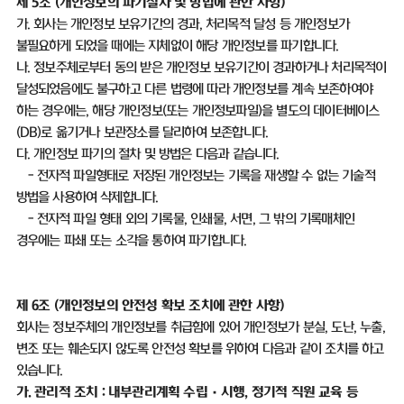
제
5
조
(
개인정보의 파기절차 및 방법에 관한 사항
)
가
.
회사는 개인정보 보유기간의 경과
,
처리목적 달성 등 개인정보가
불필요하게 되었을 때에는 지체없이 해당 개인정보를 파기합니다
.
나
.
정보주체로부터 동의 받은 개인정보 보유기간이 경과하거나 처리목적이
달성되었음에도 불구하고 다른 법령에 따라 개인정보를 계속 보존하여야
하는 경우에는
,
해당 개인정보
(
또는 개인정보파일
)
을 별도의 데이터베이스
(DB)
로 옮기거나 보관장소를 달리하여 보존합니다
.
다
.
개인정보 파기의 절차 및 방법은 다음과 같습니다
.
-
전자적 파일형태로 저장된 개인정보는 기록을 재생할 수 없는 기술적
방법을 사용하여 삭제합니다
.
-
전자적 파일 형태 외의 기록물
,
인쇄물
,
서면
,
그 밖의 기록매체인
경우에는 파쇄 또는 소각을 통하여 파기합니다
.
제
6
조
(
개인정보의 안전성 확보 조치에 관한 사항
)
회사는 정보주체의 개인정보를 취급함에 있어 개인정보가 분실
,
도난
,
누출
,
변조 또는 훼손되지 않도록 안전성 확보를 위하여 다음과 같이 조치를 하고
있습니다
.
가
.
관리적 조치
:
내부관리계획 수립
·
시행
,
정기적 직원 교육 등