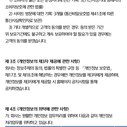
1)
소비자의 불만 또는 분쟁처리에 관한 기록
: 3
년
(
전자상거래 등에서의
소비자보호에 관한 법률
)
2)
사이트 방문에 대한 기록
: 3
개월
(
통신비밀보호법 제
41
조에 따른
통신사실확인자료 보관
)
3)
기타 개별적으로 고객의 동의를 받은 경우
:
동의 받은 기간
위 보유기간에도 불구하고 계속 보유하여야 할 필요가 있을 경우에는
고객의 동의를 받겠습니다
.
제
3
조
(
개인정보의 제
3
자 제공에 관한 사항
)
회사는 정보주체의 동의
,
법률의 특별한 규정 등 「개인정보 보호법」
제
17
조 및 제
18
조에 해당하는 경우에만 개인정보를 제
3
자에게 제공하며
,
개인정보를 제
3
자에게 제공할 시 홈페이지 공지사항을 통해
공지하겠습니다
.
제
4
조
(
개인정보의 위탁에 관한 사항
)
가
.
회사는 원활한 개인정보 업무처리를 위하여 다음과 같이 개인정보
처리업무를 위탁하고 있습니다
.