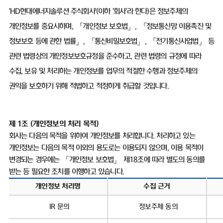
'HD
현대에너지솔루션 주식회사
'(
이하
'
회사
'
라 한다
)
은 정보주체의
개인정보를 중요시하며
,
「개인정보 보호법」
,
「정보통신망 이용촉진 및
정보보호 등에 관한 법률」
,
「통신비밀보호법」
,
「전기통신사업법」 등
관련 법령상의 개인정보보호규정을 준수하고
,
관련 법령의 규정에 따라
수집
,
보유 및 처리하는 개인정보를 업무의 적절한 수행과 정보주체의
권익을 보호하기 위해 적법하고 적정하게 취급할 것입니다
.
제
1
조
(
개인정보의 처리 목적
)
회사는 다음의 목적을 위하여 개인정보를 처리합니다
.
처리하고 있는
개인정보는 다음의 목적 이외의 용도로는 이용되지 않으며
,
이용 목적이
변경되는 경우에는 「개인정보 보호법」 제
18
조에 따라 별도의 동의를
받는 등 필요한 조치를 이행하고 있습니다
.
개인정보 처리명
수집 근거
IR
문의
정보주체 동의