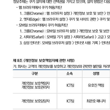
정보주체는 쿠키 설치에 대한 선택권을 가지고 있으며
,
설치 방법은 다
-
웹 브라우저에서 쿠키 허용
/
차단
1.
크롬
(Chrome) :
웹 브라우저 설정
>
개인정보 보호 및 보안
>
인
2.
엣지
(Edge) :
웹 브라우저 설정
>
쿠키 및 사이트 권한
>
쿠키 및
-
모바일 브라우저에서 쿠키 허용
/
차단
1.
크롬
(Chrome) :
모바일 브라우저 설정
>
개인정보 보호 및 보안
2.
사파리
(Safari) :
모바일 기기 설정
>
사파리
(Safari) >
고급
>
모
3.
삼성 인터넷
:
모바일 브라우저 설정
>
인터넷 사용 기록
>
인터넷
제
8
조
(
개인정보 보호책임자에 관한 사항
)
가
.
회사는 고객의 개인정보를 보호하고 개인정보와 관련한 불만을 처리
구분
소속
성명
개인정보 보호책임자
ICT
팀
유호진 책임
개인정보 보호관리자
개인정보 보호담당자
ICT
팀
최관호 매니저