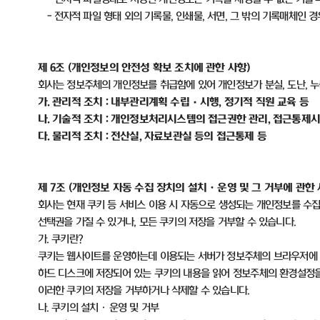
-
전자적 파일 형태 외의 기록물
,
인쇄물
,
서면
,
그 밖의 기록매체인 경
제
6
조
(
개인정보의 안전성 확보 조치에 관한 사항
)
회사는 정보주체의 개인정보를 취급함에 있어 개인정보가 분실
,
도난
,
누
가
.
관리적 조치
:
내부관리계획 수립
·
시행
,
정기적 직원 교육 등
나
.
기술적 조치
:
개인정보처리시스템의 접근권한 관리
,
접근통제시
다
.
물리적 조치
:
전산실
,
자료보관실 등의 접근통제 등
제
7
조
(
개인정보 자동 수집 장치의 설치ㆍ운영 및 그 거부에 관한
회사는 현재 쿠키 등 서비스 이용 시 자동으로 생성되는 개인정보를 수
선택권을 가질 수 있거나
,
모든 쿠키의 저장을 거부할 수 있습니다
.
가
.
쿠키란
?
쿠키는 웹사이트를 운영하는데 이용되는 서버가 정보주체의 브라우저에 
하드 디스크에 저장되어 있는 쿠키의 내용을 읽어 정보주체의 환경설정
이러한 쿠키의 저장을 거부하거나 삭제할 수 있습니다
.
나
.
쿠키의 설치ㆍ운영 및 거부