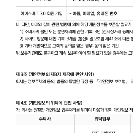
하이스마트
3.0
회원 가입
-
이름
,
이메일
,
휴대폰 번호
나
.
다만
,
아래와 같이 관련 법령에 의해 해당 개인정보를 보존할 필요가
1)
소비자의 불만 또는 분쟁처리에 관한 기록
: 3
년
(
전자상거래 등에서
2)
사이트 방문에 대한 기록
: 3
개월
(
통신비밀보호법 제
41
조에 따른 
3)
기타 개별적으로 고객의 동의를 받은 경우
:
동의 받은 기간
위 보유기간에도 불구하고 계속 보유하여야 할 필요가 있을 경우에는 
제
3
조
(
개인정보의 제
3
자 제공에 관한 사항
)
회사는 정보주체의 동의
,
법률의 특별한 규정 등 「개인정보 보호법」 
제
4
조
(
개인정보의 위탁에 관한 사항
)
가
.
회사는 원활한 개인정보 업무처리를 위하여 다음과 같이 개인정보 
수탁사
위탁업무