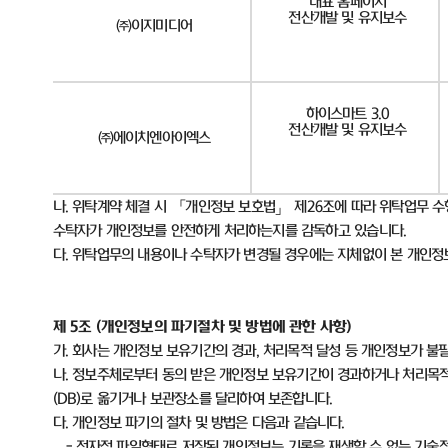
대표 홈페이지
전산개발 및 유지보수
㈜이지미디어
하이스마트 3.0
전산개발 및 유지보수
㈜에이치엔아이엑스
나
.
위탁계약 체결 시 「개인정보 보호법」 제
26
조에 따라 위탁업무 수
수탁자가 개인정보를 안전하게 처리하는지를 감독하고 있습니다
.
다
.
위탁업무의 내용이나 수탁자가 변경될 경우에는 지체없이 본 개인
제
5
조
(
개인정보의 파기절차 및 방법에 관한 사항
)
가
.
회사는 개인정보 보유기간의 경과
,
처리목적 달성 등 개인정보가 불
나
.
정보주체로부터 동의 받은 개인정보 보유기간이 경과하거나 처리목적
(DB)
로 옮기거나 보관장소를 달리하여 보존합니다
.
다
.
개인정보 파기의 절차 및 방법은 다음과 같습니다
.
-
전자적 파일형태로 저장된 개인정보는 기록을 재생할 수 없는 기술