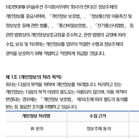
'HD
현대에너지솔루션 주식회사
'(
이하
'
회사
'
라 한다
)
은 정보주체의
개인정보를 중요시하며
,
「개인정보 보호법」
,
「정보통신망 이용촉진 및
정보보호 등에 관한 법률」
,
「통신비밀보호법」
,
「전기통신사업법」 등
관련 법령상의 개인정보보호규정을 준수하고
,
관련 법령의 규정에 따라
수집
,
보유 및 처리하는 개인정보를 업무의 적절한 수행과 정보주체의
권익을 보호하기 위해 적법하고 적정하게 취급할 것입니다
.
제
1
조
(
개인정보의 처리 목적
)
회사는 다음의 목적을 위하여 개인정보를 처리합니다
.
처리하고 있는
개인정보는 다음의 목적 이외의 용도로는 이용되지 않으며
,
이용 목적이
변경되는 경우에는 「개인정보 보호법」 제
18
조에 따라 별도의 동의를
받는 등 필요한 조치를 이행하고 있습니다
.
개인정보 처리명
수집 근거
IR
문의
정보주체 동의