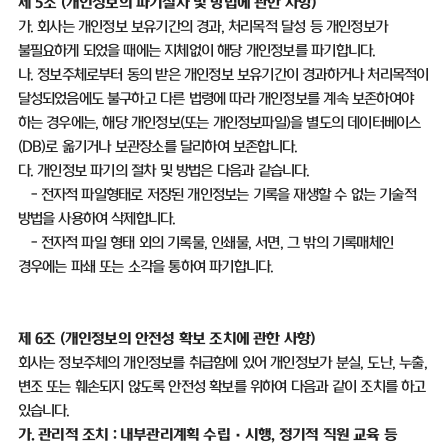
제
5
조
(
개인정보의 파기절차 및 방법에 관한 사항
)
가
.
회사는 개인정보 보유기간의 경과
,
처리목적 달성 등 개인정보가
불필요하게 되었을 때에는 지체없이 해당 개인정보를 파기합니다
.
나
.
정보주체로부터 동의 받은 개인정보 보유기간이 경과하거나 처리목적이
달성되었음에도 불구하고 다른 법령에 따라 개인정보를 계속 보존하여야
하는 경우에는
,
해당 개인정보
(
또는 개인정보파일
)
을 별도의 데이터베이스
(DB)
로 옮기거나 보관장소를 달리하여 보존합니다
.
다
.
개인정보 파기의 절차 및 방법은 다음과 같습니다
.
-
전자적 파일형태로 저장된 개인정보는 기록을 재생할 수 없는 기술적
방법을 사용하여 삭제합니다
.
-
전자적 파일 형태 외의 기록물
,
인쇄물
,
서면
,
그 밖의 기록매체인
경우에는 파쇄 또는 소각을 통하여 파기합니다
.
제
6
조
(
개인정보의 안전성 확보 조치에 관한 사항
)
회사는 정보주체의 개인정보를 취급함에 있어 개인정보가 분실
,
도난
,
누출
,
변조 또는 훼손되지 않도록 안전성 확보를 위하여 다음과 같이 조치를 하고
있습니다
.
가
.
관리적 조치
:
내부관리계획 수립
·
시행
,
정기적 직원 교육 등