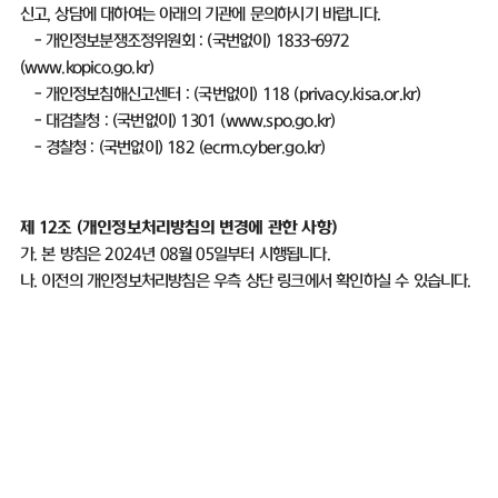
신고
,
상담에 대하여는 아래의 기관에 문의하시기 바랍니다
.
-
개인정보분쟁조정위원회
: (
국번없이
) 1833-6972
(
www.kopico.go.kr)
-
개인정보침해신고센터
: (
국번없이
) 118 (
privacy.kisa.or.kr)
-
대검찰청
: (
국번없이
) 1301 (
www.spo.go.kr)
-
경찰청
: (
국번없이
) 182 (
ecrm.cyber.go.kr)
제
12
조
(
개인정보처리방침의 변경에 관한 사항
)
가
.
본 방침은
2024
년
08
월
05
일부터 시행됩니다
.
나
.
이전의 개인정보처리방침은 우측 상단 링크에서 확인하실 수 있습니다
.