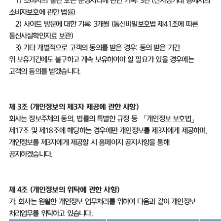
1)
소비자의 불만 또는 분쟁처리에 관한 기록
: 3
년
(
전자상거래 등에서의
소비자보호에 관한 법률
)
2)
사이트 방문에 대한 기록
: 3
개월
(
통신비밀보호법 제
41
조에 따른
통신사실확인자료 보관
)
3)
기타 개별적으로 고객의 동의를 받은 경우
:
동의 받은 기간
위 보유기간에도 불구하고 계속 보유하여야 할 필요가 있을 경우에는
고객의 동의를 받겠습니다
.
제
3
조
(
개인정보의 제
3
자 제공에 관한 사항
)
회사는 정보주체의 동의
,
법률의 특별한 규정 등 「개인정보 보호법」
제
17
조 및 제
18
조에 해당하는 경우에만 개인정보를 제
3
자에게 제공하며
,
개인정보를 제
3
자에게 제공할 시 홈페이지 공지사항을 통해
공지하겠습니다
.
제
4
조
(
개인정보의 위탁에 관한 사항
)
가
.
회사는 원활한 개인정보 업무처리를 위하여 다음과 같이 개인정보
처리업무를 위탁하고 있습니다
.