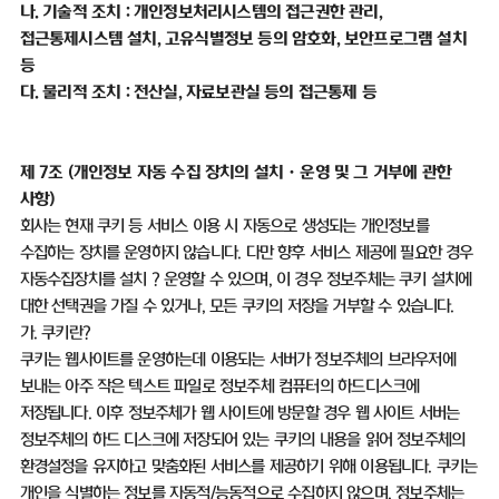
나
.
기술적 조치
:
개인정보처리시스템의 접근권한 관리
,
접근통제시스템 설치
,
고유식별정보 등의 암호화
,
보안프로그램 설치
등
다
.
물리적 조치
:
전산실
,
자료보관실 등의 접근통제 등
제
7
조
(
개인정보 자동 수집 장치의 설치ㆍ운영 및 그 거부에 관한
사항
)
회사는 현재 쿠키 등 서비스 이용 시 자동으로 생성되는 개인정보를
수집하는 장치를 운영하지 않습니다
.
다만 향후 서비스 제공에 필요한 경우
자동수집장치를 설치
？
운영할 수 있으며
,
이 경우 정보주체는 쿠키 설치에
대한 선택권을 가질 수 있거나
,
모든 쿠키의 저장을 거부할 수 있습니다
.
가
.
쿠키란
?
쿠키는 웹사이트를 운영하는데 이용되는 서버가 정보주체의 브라우저에
보내는 아주 작은 텍스트 파일로 정보주체 컴퓨터의 하드디스크에
저장됩니다
.
이후 정보주체가 웹 사이트에 방문할 경우 웹 사이트 서버는
정보주체의 하드 디스크에 저장되어 있는 쿠키의 내용을 읽어 정보주체의
환경설정을 유지하고 맞춤화된 서비스를 제공하기 위해 이용됩니다
.
쿠키는
개인을 식별하는 정보를 자동적
/
능동적으로 수집하지 않으며
,
정보주체는