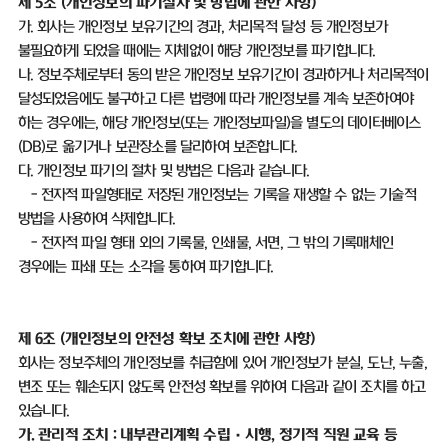
제
5
조
(
개인정보의 파기절차 및 방법에 관한 사항
)
가
.
회사는 개인정보 보유기간의 경과
,
처리목적 달성 등 개인정보가
불필요하게 되었을 때에는 지체없이 해당 개인정보를 파기합니다
.
나
.
정보주체로부터 동의 받은 개인정보 보유기간이 경과하거나 처리목적이
달성되었음에도 불구하고 다른 법령에 따라 개인정보를 계속 보존하여야
하는 경우에는
,
해당 개인정보
(
또는 개인정보파일
)
을 별도의 데이터베이스
(DB)
로 옮기거나 보관장소를 달리하여 보존합니다
.
다
.
개인정보 파기의 절차 및 방법은 다음과 같습니다
.
-
전자적 파일형태로 저장된 개인정보는 기록을 재생할 수 없는 기술적
방법을 사용하여 삭제합니다
.
-
전자적 파일 형태 외의 기록물
,
인쇄물
,
서면
,
그 밖의 기록매체인
경우에는 파쇄 또는 소각을 통하여 파기합니다
.
제
6
조
(
개인정보의 안전성 확보 조치에 관한 사항
)
회사는 정보주체의 개인정보를 취급함에 있어 개인정보가 분실
,
도난
,
누출
,
변조 또는 훼손되지 않도록 안전성 확보를 위하여 다음과 같이 조치를 하고
있습니다
.
가
.
관리적 조치
:
내부관리계획 수립
·
시행
,
정기적 직원 교육 등