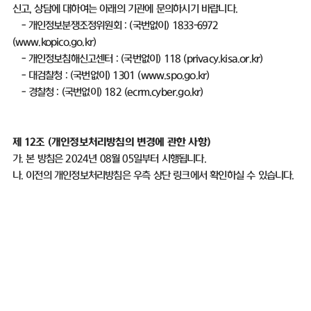
신고
,
상담에 대하여는 아래의 기관에 문의하시기 바랍니다
.
-
개인정보분쟁조정위원회
: (
국번없이
) 1833-6972
(
www.kopico.go.kr)
-
개인정보침해신고센터
: (
국번없이
) 118 (
privacy.kisa.or.kr)
-
대검찰청
: (
국번없이
) 1301 (
www.spo.go.kr)
-
경찰청
: (
국번없이
) 182 (
ecrm.cyber.go.kr)
제
12
조
(
개인정보처리방침의 변경에 관한 사항
)
가
.
본 방침은
2024
년
08
월
05
일부터 시행됩니다
.
나
.
이전의 개인정보처리방침은 우측 상단 링크에서 확인하실 수 있습니다
.