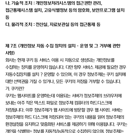
나
.
기술적 조치
:
개인정보처리시스템의 접근권한 관리
,
접근통제시스템 설치
,
고유식별정보 등의 암호화
,
보안프로그램 설치
등
다
.
물리적 조치
:
전산실
,
자료보관실 등의 접근통제 등
제
7
조
(
개인정보 자동 수집 장치의 설치ㆍ운영 및 그 거부에 관한
사항
)
회사는 현재 쿠키 등 서비스 이용 시 자동으로 생성되는 개인정보를
수집하는 장치를 운영하지 않습니다
.
다만 향후 서비스 제공에 필요한 경우
자동수집장치를 설치
？
운영할 수 있으며
,
이 경우 정보주체는 쿠키 설치에
대한 선택권을 가질 수 있거나
,
모든 쿠키의 저장을 거부할 수 있습니다
.
가
.
쿠키란
?
쿠키는 웹사이트를 운영하는데 이용되는 서버가 정보주체의 브라우저에
보내는 아주 작은 텍스트 파일로 정보주체 컴퓨터의 하드디스크에
저장됩니다
.
이후 정보주체가 웹 사이트에 방문할 경우 웹 사이트 서버는
정보주체의 하드 디스크에 저장되어 있는 쿠키의 내용을 읽어 정보주체의
환경설정을 유지하고 맞춤화된 서비스를 제공하기 위해 이용됩니다
.
쿠키는
개인을 식별하는 정보를 자동적
/
능동적으로 수집하지 않으며
,
정보주체는