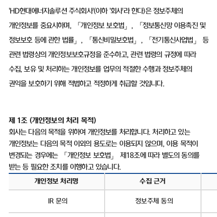
'HD
현대에너지솔루션 주식회사
'(
이하
'
회사
'
라 한다
)
은 정보주체의
개인정보를 중요시하며
,
「개인정보 보호법」
,
「정보통신망 이용촉진 및
정보보호 등에 관한 법률」
,
「통신비밀보호법」
,
「전기통신사업법」 등
관련 법령상의 개인정보보호규정을 준수하고
,
관련 법령의 규정에 따라
수집
,
보유 및 처리하는 개인정보를 업무의 적절한 수행과 정보주체의
권익을 보호하기 위해 적법하고 적정하게 취급할 것입니다
.
제
1
조
(
개인정보의 처리 목적
)
회사는 다음의 목적을 위하여 개인정보를 처리합니다
.
처리하고 있는
개인정보는 다음의 목적 이외의 용도로는 이용되지 않으며
,
이용 목적이
변경되는 경우에는 「개인정보 보호법」 제
18
조에 따라 별도의 동의를
받는 등 필요한 조치를 이행하고 있습니다
.
개인정보 처리명
수집 근거
IR
문의
정보주체 동의