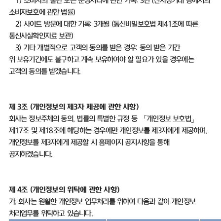
1)
소비자의 불만 또는 분쟁처리에 관한 기록
: 3
년
(
전자상거래 등에서의
소비자보호에 관한 법률
)
2)
사이트 방문에 대한 기록
: 3
개월
(
통신비밀보호법 제
41
조에 따른
통신사실확인자료 보관
)
3)
기타 개별적으로 고객의 동의를 받은 경우
:
동의 받은 기간
위 보유기간에도 불구하고 계속 보유하여야 할 필요가 있을 경우에는
고객의 동의를 받겠습니다
.
제
3
조
(
개인정보의 제
3
자 제공에 관한 사항
)
회사는 정보주체의 동의
,
법률의 특별한 규정 등 「개인정보 보호법」
제
17
조 및 제
18
조에 해당하는 경우에만 개인정보를 제
3
자에게 제공하며
,
개인정보를 제
3
자에게 제공할 시 홈페이지 공지사항을 통해
공지하겠습니다
.
제
4
조
(
개인정보의 위탁에 관한 사항
)
가
.
회사는 원활한 개인정보 업무처리를 위하여 다음과 같이 개인정보
처리업무를 위탁하고 있습니다
.