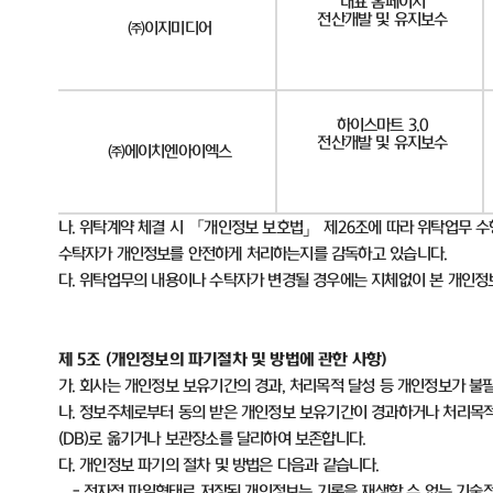
대표 홈페이지
전산개발 및 유지보수
㈜이지미디어
하이스마트 3.0
전산개발 및 유지보수
㈜에이치엔아이엑스
나
.
위탁계약 체결 시 「개인정보 보호법」 제
26
조에 따라 위탁업무 수
수탁자가 개인정보를 안전하게 처리하는지를 감독하고 있습니다
.
다
.
위탁업무의 내용이나 수탁자가 변경될 경우에는 지체없이 본 개인
제
5
조
(
개인정보의 파기절차 및 방법에 관한 사항
)
가
.
회사는 개인정보 보유기간의 경과
,
처리목적 달성 등 개인정보가 불
나
.
정보주체로부터 동의 받은 개인정보 보유기간이 경과하거나 처리목적
(DB)
로 옮기거나 보관장소를 달리하여 보존합니다
.
다
.
개인정보 파기의 절차 및 방법은 다음과 같습니다
.
-
전자적 파일형태로 저장된 개인정보는 기록을 재생할 수 없는 기술