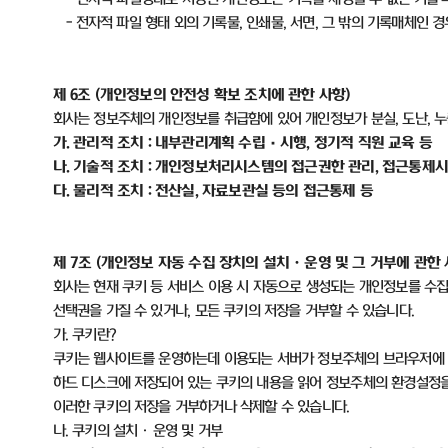
-
전자적 파일 형태 외의 기록물
,
인쇄물
,
서면
,
그 밖의 기록매체인 경
제
6
조
(
개인정보의 안전성 확보 조치에 관한 사항
)
회사는 정보주체의 개인정보를 취급함에 있어 개인정보가 분실
,
도난
,
누
가
.
관리적 조치
:
내부관리계획 수립
·
시행
,
정기적 직원 교육 등
나
.
기술적 조치
:
개인정보처리시스템의 접근권한 관리
,
접근통제시
다
.
물리적 조치
:
전산실
,
자료보관실 등의 접근통제 등
제
7
조
(
개인정보 자동 수집 장치의 설치ㆍ운영 및 그 거부에 관한
회사는 현재 쿠키 등 서비스 이용 시 자동으로 생성되는 개인정보를 수
선택권을 가질 수 있거나
,
모든 쿠키의 저장을 거부할 수 있습니다
.
가
.
쿠키란
?
쿠키는 웹사이트를 운영하는데 이용되는 서버가 정보주체의 브라우저에 
하드 디스크에 저장되어 있는 쿠키의 내용을 읽어 정보주체의 환경설정
이러한 쿠키의 저장을 거부하거나 삭제할 수 있습니다
.
나
.
쿠키의 설치ㆍ운영 및 거부