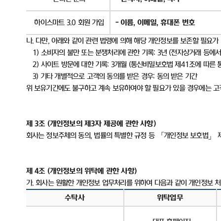
하이스마트
3.0
회원 가입
-
이름
,
이메일
,
휴대폰 번호
나
.
다만
,
아래와 같이 관련 법령에 의해 해당 개인정보를 보존할 필요가
1)
소비자의 불만 또는 분쟁처리에 관한 기록
: 3
년
(
전자상거래 등에서
2)
사이트 방문에 대한 기록
: 3
개월
(
통신비밀보호법 제
41
조에 따른 
3)
기타 개별적으로 고객의 동의를 받은 경우
:
동의 받은 기간
위 보유기간에도 불구하고 계속 보유하여야 할 필요가 있을 경우에는 
제
3
조
(
개인정보의 제
3
자 제공에 관한 사항
)
회사는 정보주체의 동의
,
법률의 특별한 규정 등 「개인정보 보호법」 
제
4
조
(
개인정보의 위탁에 관한 사항
)
가
.
회사는 원활한 개인정보 업무처리를 위하여 다음과 같이 개인정보 
수탁사
위탁업무