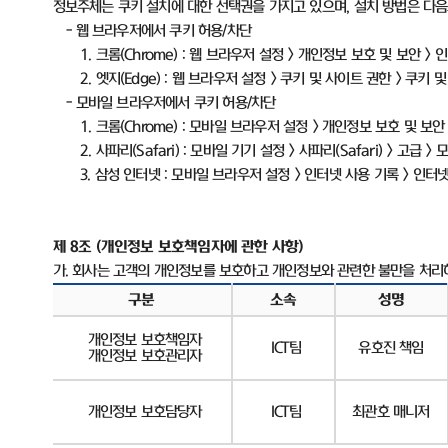
정보주체는 쿠키 설치에 대한 선택권을 가지고 있으며
,
설치 방법은 다
-
웹 브라우저에서 쿠키 허용
/
차단
1.
크롬
(Chrome) :
웹 브라우저 설정
>
개인정보 보호 및 보안
>
인
2.
엣지
(Edge) :
웹 브라우저 설정
>
쿠키 및 사이트 권한
>
쿠키 및
-
모바일 브라우저에서 쿠키 허용
/
차단
1.
크롬
(Chrome) :
모바일 브라우저 설정
>
개인정보 보호 및 보안
2.
사파리
(Safari) :
모바일 기기 설정
>
사파리
(Safari) >
고급
>
모
3.
삼성 인터넷
:
모바일 브라우저 설정
>
인터넷 사용 기록
>
인터넷
제
8
조
(
개인정보 보호책임자에 관한 사항
)
가
.
회사는 고객의 개인정보를 보호하고 개인정보와 관련한 불만을 처리
구분
소속
성명
개인정보 보호책임자
ICT
팀
유호진 책임
개인정보 보호관리자
개인정보 보호담당자
ICT
팀
최관호 매니저