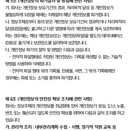
제
5
조
(
개인정보의 파기절차 및 방법에 관한 사항
)
가
.
회사는 개인정보 보유기간의 경과
,
처리목적 달성 등 개인정보가
불필요하게 되었을 때에는 지체없이 해당 개인정보를 파기합니다
.
나
.
정보주체로부터 동의 받은 개인정보 보유기간이 경과하거나 처리목적이
달성되었음에도 불구하고 다른 법령에 따라 개인정보를 계속 보존하여야
하는 경우에는
,
해당 개인정보
(
또는 개인정보파일
)
을 별도의 데이터베이스
(DB)
로 옮기거나 보관장소를 달리하여 보존합니다
.
다
.
개인정보 파기의 절차 및 방법은 다음과 같습니다
.
-
전자적 파일형태로 저장된 개인정보는 기록을 재생할 수 없는 기술적
방법을 사용하여 삭제합니다
.
-
전자적 파일 형태 외의 기록물
,
인쇄물
,
서면
,
그 밖의 기록매체인
경우에는 파쇄 또는 소각을 통하여 파기합니다
.
제
6
조
(
개인정보의 안전성 확보 조치에 관한 사항
)
회사는 정보주체의 개인정보를 취급함에 있어 개인정보가 분실
,
도난
,
누출
,
변조 또는 훼손되지 않도록 안전성 확보를 위하여 다음과 같이 조치를 하고
있습니다
.
가
.
관리적 조치
:
내부관리계획 수립
·
시행
,
정기적 직원 교육 등