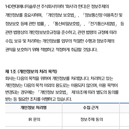
'HD
현대에너지솔루션 주식회사
'(
이하
'
회사
'
라 한다
)
은 정보주체의
개인정보를 중요시하며
,
「개인정보 보호법」
,
「정보통신망 이용촉진 및
정보보호 등에 관한 법률」
,
「통신비밀보호법」
,
「전기통신사업법」 등
관련 법령상의 개인정보보호규정을 준수하고
,
관련 법령의 규정에 따라
수집
,
보유 및 처리하는 개인정보를 업무의 적절한 수행과 정보주체의
권익을 보호하기 위해 적법하고 적정하게 취급할 것입니다
.
제
1
조
(
개인정보의 처리 목적
)
회사는 다음의 목적을 위하여 개인정보를 처리합니다
.
처리하고 있는
개인정보는 다음의 목적 이외의 용도로는 이용되지 않으며
,
이용 목적이
변경되는 경우에는 「개인정보 보호법」 제
18
조에 따라 별도의 동의를
받는 등 필요한 조치를 이행하고 있습니다
.
개인정보 처리명
수집 근거
IR
문의
정보주체 동의