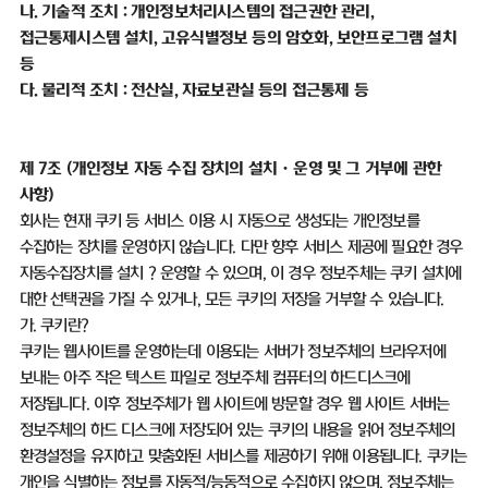
나
.
기술적 조치
:
개인정보처리시스템의 접근권한 관리
,
접근통제시스템 설치
,
고유식별정보 등의 암호화
,
보안프로그램 설치
등
다
.
물리적 조치
:
전산실
,
자료보관실 등의 접근통제 등
제
7
조
(
개인정보 자동 수집 장치의 설치ㆍ운영 및 그 거부에 관한
사항
)
회사는 현재 쿠키 등 서비스 이용 시 자동으로 생성되는 개인정보를
수집하는 장치를 운영하지 않습니다
.
다만 향후 서비스 제공에 필요한 경우
자동수집장치를 설치
？
운영할 수 있으며
,
이 경우 정보주체는 쿠키 설치에
대한 선택권을 가질 수 있거나
,
모든 쿠키의 저장을 거부할 수 있습니다
.
가
.
쿠키란
?
쿠키는 웹사이트를 운영하는데 이용되는 서버가 정보주체의 브라우저에
보내는 아주 작은 텍스트 파일로 정보주체 컴퓨터의 하드디스크에
저장됩니다
.
이후 정보주체가 웹 사이트에 방문할 경우 웹 사이트 서버는
정보주체의 하드 디스크에 저장되어 있는 쿠키의 내용을 읽어 정보주체의
환경설정을 유지하고 맞춤화된 서비스를 제공하기 위해 이용됩니다
.
쿠키는
개인을 식별하는 정보를 자동적
/
능동적으로 수집하지 않으며
,
정보주체는