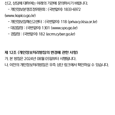
신고
,
상담에 대하여는 아래의 기관에 문의하시기 바랍니다
.
-
개인정보분쟁조정위원회
: (
국번없이
) 1833-6972
(
www.kopico.go.kr)
-
개인정보침해신고센터
: (
국번없이
) 118 (
privacy.kisa.or.kr)
-
대검찰청
: (
국번없이
) 1301 (
www.spo.go.kr)
-
경찰청
: (
국번없이
) 182 (
ecrm.cyber.go.kr)
제
12
조
(
개인정보처리방침의 변경에 관한 사항
)
가
.
본 방침은
2024
년
08
월
05
일부터 시행됩니다
.
나
.
이전의 개인정보처리방침은 우측 상단 링크에서 확인하실 수 있습니다
.