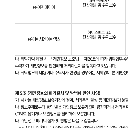
대표 홈페이지
전산개발 및 유지보수
㈜이지미디어
하이스마트 3.0
전산개발 및 유지보수
㈜에이치엔아이엑스
나
.
위탁계약 체결 시 「개인정보 보호법」 제
26
조에 따라 위탁업무 수
수탁자가 개인정보를 안전하게 처리하는지를 감독하고 있습니다
.
다
.
위탁업무의 내용이나 수탁자가 변경될 경우에는 지체없이 본 개인
제
5
조
(
개인정보의 파기절차 및 방법에 관한 사항
)
가
.
회사는 개인정보 보유기간의 경과
,
처리목적 달성 등 개인정보가 불
나
.
정보주체로부터 동의 받은 개인정보 보유기간이 경과하거나 처리목적
(DB)
로 옮기거나 보관장소를 달리하여 보존합니다
.
다
.
개인정보 파기의 절차 및 방법은 다음과 같습니다
.
-
전자적 파일형태로 저장된 개인정보는 기록을 재생할 수 없는 기술