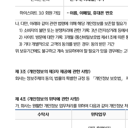
하이스마트
3.0
회원 가입
-
이름
,
이메일
,
휴대폰 번호
나
.
다만
,
아래와 같이 관련 법령에 의해 해당 개인정보를 보존할 필요가
1)
소비자의 불만 또는 분쟁처리에 관한 기록
: 3
년
(
전자상거래 등에서
2)
사이트 방문에 대한 기록
: 3
개월
(
통신비밀보호법 제
41
조에 따른 
3)
기타 개별적으로 고객의 동의를 받은 경우
:
동의 받은 기간
위 보유기간에도 불구하고 계속 보유하여야 할 필요가 있을 경우에는 
제
3
조
(
개인정보의 제
3
자 제공에 관한 사항
)
회사는 정보주체의 동의
,
법률의 특별한 규정 등 「개인정보 보호법」 
제
4
조
(
개인정보의 위탁에 관한 사항
)
가
.
회사는 원활한 개인정보 업무처리를 위하여 다음과 같이 개인정보 
수탁사
위탁업무