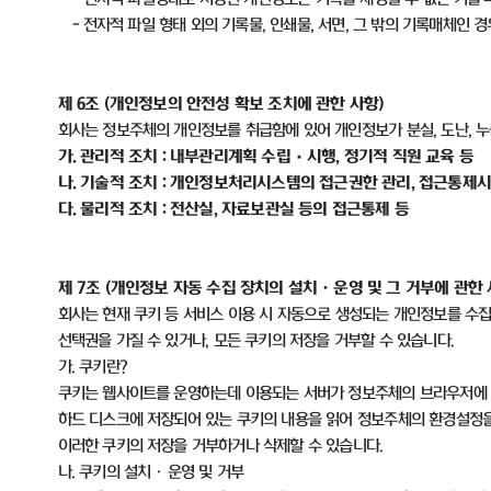
-
전자적 파일 형태 외의 기록물
,
인쇄물
,
서면
,
그 밖의 기록매체인 경
제
6
조
(
개인정보의 안전성 확보 조치에 관한 사항
)
회사는 정보주체의 개인정보를 취급함에 있어 개인정보가 분실
,
도난
,
누
가
.
관리적 조치
:
내부관리계획 수립
·
시행
,
정기적 직원 교육 등
나
.
기술적 조치
:
개인정보처리시스템의 접근권한 관리
,
접근통제시
다
.
물리적 조치
:
전산실
,
자료보관실 등의 접근통제 등
제
7
조
(
개인정보 자동 수집 장치의 설치ㆍ운영 및 그 거부에 관한
회사는 현재 쿠키 등 서비스 이용 시 자동으로 생성되는 개인정보를 수
선택권을 가질 수 있거나
,
모든 쿠키의 저장을 거부할 수 있습니다
.
가
.
쿠키란
?
쿠키는 웹사이트를 운영하는데 이용되는 서버가 정보주체의 브라우저에 
하드 디스크에 저장되어 있는 쿠키의 내용을 읽어 정보주체의 환경설정
이러한 쿠키의 저장을 거부하거나 삭제할 수 있습니다
.
나
.
쿠키의 설치ㆍ운영 및 거부