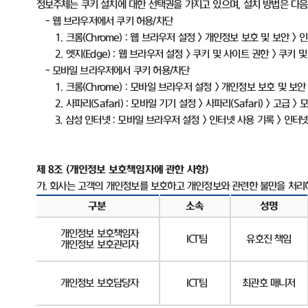
정보주체는 쿠키 설치에 대한 선택권을 가지고 있으며
,
설치 방법은 다
-
웹 브라우저에서 쿠키 허용
/
차단
1.
크롬
(Chrome) :
웹 브라우저 설정
>
개인정보 보호 및 보안
>
인
2.
엣지
(Edge) :
웹 브라우저 설정
>
쿠키 및 사이트 권한
>
쿠키 및
-
모바일 브라우저에서 쿠키 허용
/
차단
1.
크롬
(Chrome) :
모바일 브라우저 설정
>
개인정보 보호 및 보안
2.
사파리
(Safari) :
모바일 기기 설정
>
사파리
(Safari) >
고급
>
모
3.
삼성 인터넷
:
모바일 브라우저 설정
>
인터넷 사용 기록
>
인터넷
제
8
조
(
개인정보 보호책임자에 관한 사항
)
가
.
회사는 고객의 개인정보를 보호하고 개인정보와 관련한 불만을 처리
구분
소속
성명
개인정보 보호책임자
ICT
팀
유호진 책임
개인정보 보호관리자
개인정보 보호담당자
ICT
팀
최관호 매니저