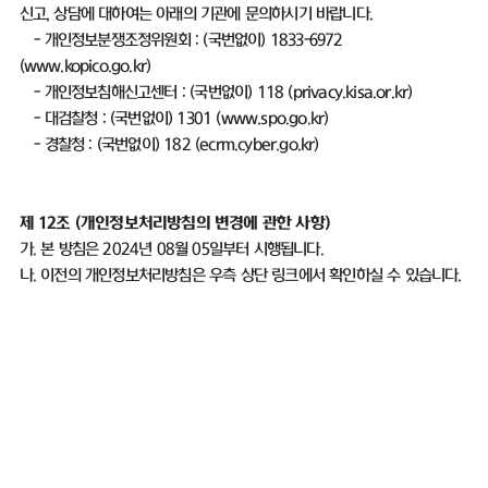
신고
,
상담에 대하여는 아래의 기관에 문의하시기 바랍니다
.
-
개인정보분쟁조정위원회
: (
국번없이
) 1833-6972
(
www.kopico.go.kr)
-
개인정보침해신고센터
: (
국번없이
) 118 (
privacy.kisa.or.kr)
-
대검찰청
: (
국번없이
) 1301 (
www.spo.go.kr)
-
경찰청
: (
국번없이
) 182 (
ecrm.cyber.go.kr)
제
12
조
(
개인정보처리방침의 변경에 관한 사항
)
가
.
본 방침은
2024
년
08
월
05
일부터 시행됩니다
.
나
.
이전의 개인정보처리방침은 우측 상단 링크에서 확인하실 수 있습니다
.