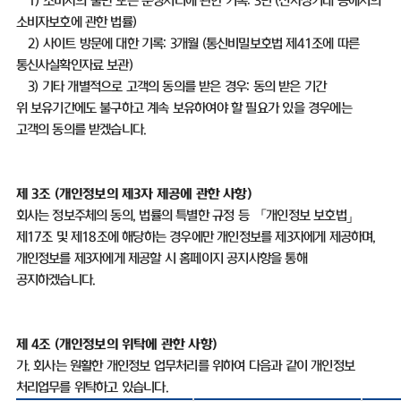
1)
소비자의 불만 또는 분쟁처리에 관한 기록
: 3
년
(
전자상거래 등에서의
소비자보호에 관한 법률
)
2)
사이트 방문에 대한 기록
: 3
개월
(
통신비밀보호법 제
41
조에 따른
통신사실확인자료 보관
)
3)
기타 개별적으로 고객의 동의를 받은 경우
:
동의 받은 기간
위 보유기간에도 불구하고 계속 보유하여야 할 필요가 있을 경우에는
고객의 동의를 받겠습니다
.
제
3
조
(
개인정보의 제
3
자 제공에 관한 사항
)
회사는 정보주체의 동의
,
법률의 특별한 규정 등 「개인정보 보호법」
제
17
조 및 제
18
조에 해당하는 경우에만 개인정보를 제
3
자에게 제공하며
,
개인정보를 제
3
자에게 제공할 시 홈페이지 공지사항을 통해
공지하겠습니다
.
제
4
조
(
개인정보의 위탁에 관한 사항
)
가
.
회사는 원활한 개인정보 업무처리를 위하여 다음과 같이 개인정보
처리업무를 위탁하고 있습니다
.