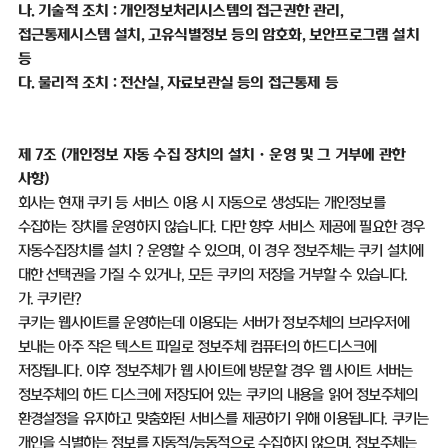
나
.
기술적 조치
:
개인정보처리시스템의 접근권한 관리
,
접근통제시스템 설치
,
고유식별정보 등의 암호화
,
보안프로그램 설치
등
다
.
물리적 조치
:
전산실
,
자료보관실 등의 접근통제 등
제
7
조
(
개인정보 자동 수집 장치의 설치ㆍ운영 및 그 거부에 관한
사항
)
회사는 현재 쿠키 등 서비스 이용 시 자동으로 생성되는 개인정보를
수집하는 장치를 운영하지 않습니다
.
다만 향후 서비스 제공에 필요한 경우
자동수집장치를 설치
？
운영할 수 있으며
,
이 경우 정보주체는 쿠키 설치에
대한 선택권을 가질 수 있거나
,
모든 쿠키의 저장을 거부할 수 있습니다
.
가
.
쿠키란
?
쿠키는 웹사이트를 운영하는데 이용되는 서버가 정보주체의 브라우저에
보내는 아주 작은 텍스트 파일로 정보주체 컴퓨터의 하드디스크에
저장됩니다
.
이후 정보주체가 웹 사이트에 방문할 경우 웹 사이트 서버는
정보주체의 하드 디스크에 저장되어 있는 쿠키의 내용을 읽어 정보주체의
환경설정을 유지하고 맞춤화된 서비스를 제공하기 위해 이용됩니다
.
쿠키는
개인을 식별하는 정보를 자동적
/
능동적으로 수집하지 않으며
,
정보주체는