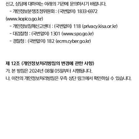
신고
,
상담에 대하여는 아래의 기관에 문의하시기 바랍니다
.
-
개인정보분쟁조정위원회
: (
국번없이
) 1833-6972
(
www.kopico.go.kr)
-
개인정보침해신고센터
: (
국번없이
) 118 (
privacy.kisa.or.kr)
-
대검찰청
: (
국번없이
) 1301 (
www.spo.go.kr)
-
경찰청
: (
국번없이
) 182 (
ecrm.cyber.go.kr)
제
12
조
(
개인정보처리방침의 변경에 관한 사항
)
가
.
본 방침은
2024
년
08
월
05
일부터 시행됩니다
.
나
.
이전의 개인정보처리방침은 우측 상단 링크에서 확인하실 수 있습니다
.