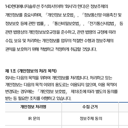
'HD
현대에너지솔루션 주식회사
'(
이하
'
회사
'
라 한다
)
은 정보주체의
개인정보를 중요시하며
,
「개인정보 보호법」
,
「정보통신망 이용촉진 및
정보보호 등에 관한 법률」
,
「통신비밀보호법」
,
「전기통신사업법」 등
관련 법령상의 개인정보보호규정을 준수하고
,
관련 법령의 규정에 따라
수집
,
보유 및 처리하는 개인정보를 업무의 적절한 수행과 정보주체의
권익을 보호하기 위해 적법하고 적정하게 취급할 것입니다
.
제
1
조
(
개인정보의 처리 목적
)
회사는 다음의 목적을 위하여 개인정보를 처리합니다
.
처리하고 있는
개인정보는 다음의 목적 이외의 용도로는 이용되지 않으며
,
이용 목적이
변경되는 경우에는 「개인정보 보호법」 제
18
조에 따라 별도의 동의를
받는 등 필요한 조치를 이행하고 있습니다
.
개인정보 처리명
수집 근거
IR
문의
정보주체 동의