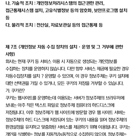
나
.
기술적 조치
:
개인정보처리시스템의 접근권한 관리
,
접근통제시스템 설치
,
고유식별정보 등의 암호화
,
보안프로그램 설치
등
다
.
물리적 조치
:
전산실
,
자료보관실 등의 접근통제 등
제
7
조
(
개인정보 자동 수집 장치의 설치ㆍ운영 및 그 거부에 관한
사항
)
회사는 현재 쿠키 등 서비스 이용 시 자동으로 생성되는 개인정보를
수집하는 장치를 운영하지 않습니다
.
다만 향후 서비스 제공에 필요한 경우
자동수집장치를 설치
？
운영할 수 있으며
,
이 경우 정보주체는 쿠키 설치에
대한 선택권을 가질 수 있거나
,
모든 쿠키의 저장을 거부할 수 있습니다
.
가
.
쿠키란
?
쿠키는 웹사이트를 운영하는데 이용되는 서버가 정보주체의 브라우저에
보내는 아주 작은 텍스트 파일로 정보주체 컴퓨터의 하드디스크에
저장됩니다
.
이후 정보주체가 웹 사이트에 방문할 경우 웹 사이트 서버는
정보주체의 하드 디스크에 저장되어 있는 쿠키의 내용을 읽어 정보주체의
환경설정을 유지하고 맞춤화된 서비스를 제공하기 위해 이용됩니다
.
쿠키는
개인을 식별하는 정보를 자동적
/
능동적으로 수집하지 않으며
,
정보주체는