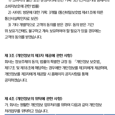
1)
소비자의 불만 또는 분쟁처리에 관한 기록
: 3
년
(
전자상거래 등에서의
소비자보호에 관한 법률
)
2)
사이트 방문에 대한 기록
: 3
개월
(
통신비밀보호법 제
41
조에 따른
통신사실확인자료 보관
)
3)
기타 개별적으로 고객의 동의를 받은 경우
:
동의 받은 기간
위 보유기간에도 불구하고 계속 보유하여야 할 필요가 있을 경우에는
고객의 동의를 받겠습니다
.
제
3
조
(
개인정보의 제
3
자 제공에 관한 사항
)
회사는 정보주체의 동의
,
법률의 특별한 규정 등 「개인정보 보호법」
제
17
조 및 제
18
조에 해당하는 경우에만 개인정보를 제
3
자에게 제공하며
,
개인정보를 제
3
자에게 제공할 시 홈페이지 공지사항을 통해
공지하겠습니다
.
제
4
조
(
개인정보의 위탁에 관한 사항
)
가
.
회사는 원활한 개인정보 업무처리를 위하여 다음과 같이 개인정보
처리업무를 위탁하고 있습니다
.