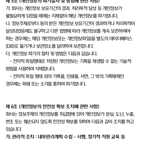
제
5
조
(
개인정보의 파기절차 및 방법에 관한 사항
)
가
.
회사는 개인정보 보유기간의 경과
,
처리목적 달성 등 개인정보가
불필요하게 되었을 때에는 지체없이 해당 개인정보를 파기합니다
.
나
.
정보주체로부터 동의 받은 개인정보 보유기간이 경과하거나 처리목적이
달성되었음에도 불구하고 다른 법령에 따라 개인정보를 계속 보존하여야
하는 경우에는
,
해당 개인정보
(
또는 개인정보파일
)
을 별도의 데이터베이스
(DB)
로 옮기거나 보관장소를 달리하여 보존합니다
.
다
.
개인정보 파기의 절차 및 방법은 다음과 같습니다
.
-
전자적 파일형태로 저장된 개인정보는 기록을 재생할 수 없는 기술적
방법을 사용하여 삭제합니다
.
-
전자적 파일 형태 외의 기록물
,
인쇄물
,
서면
,
그 밖의 기록매체인
경우에는 파쇄 또는 소각을 통하여 파기합니다
.
제
6
조
(
개인정보의 안전성 확보 조치에 관한 사항
)
회사는 정보주체의 개인정보를 취급함에 있어 개인정보가 분실
,
도난
,
누출
,
변조 또는 훼손되지 않도록 안전성 확보를 위하여 다음과 같이 조치를 하고
있습니다
.
가
.
관리적 조치
:
내부관리계획 수립
·
시행
,
정기적 직원 교육 등