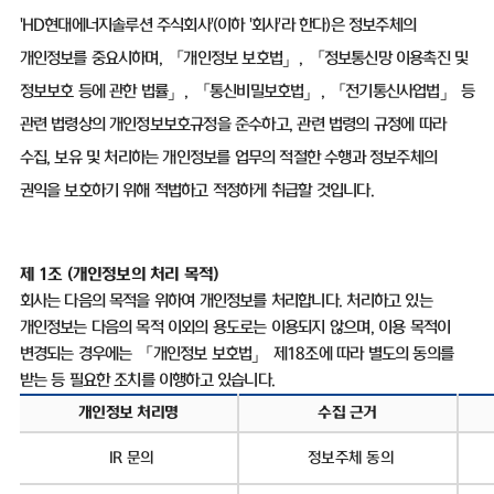
'HD
현대에너지솔루션 주식회사
'(
이하
'
회사
'
라 한다
)
은 정보주체의
개인정보를 중요시하며
,
「개인정보 보호법」
,
「정보통신망 이용촉진 및
정보보호 등에 관한 법률」
,
「통신비밀보호법」
,
「전기통신사업법」 등
관련 법령상의 개인정보보호규정을 준수하고
,
관련 법령의 규정에 따라
수집
,
보유 및 처리하는 개인정보를 업무의 적절한 수행과 정보주체의
권익을 보호하기 위해 적법하고 적정하게 취급할 것입니다
.
제
1
조
(
개인정보의 처리 목적
)
회사는 다음의 목적을 위하여 개인정보를 처리합니다
.
처리하고 있는
개인정보는 다음의 목적 이외의 용도로는 이용되지 않으며
,
이용 목적이
변경되는 경우에는 「개인정보 보호법」 제
18
조에 따라 별도의 동의를
받는 등 필요한 조치를 이행하고 있습니다
.
개인정보 처리명
수집 근거
IR
문의
정보주체 동의