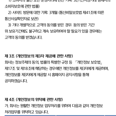
1)
소비자의 불만 또는 분쟁처리에 관한 기록
: 3
년
(
전자상거래 등에서의
소비자보호에 관한 법률
)
2)
사이트 방문에 대한 기록
: 3
개월
(
통신비밀보호법 제
41
조에 따른
통신사실확인자료 보관
)
3)
기타 개별적으로 고객의 동의를 받은 경우
:
동의 받은 기간
위 보유기간에도 불구하고 계속 보유하여야 할 필요가 있을 경우에는
고객의 동의를 받겠습니다
.
제
3
조
(
개인정보의 제
3
자 제공에 관한 사항
)
회사는 정보주체의 동의
,
법률의 특별한 규정 등 「개인정보 보호법」
제
17
조 및 제
18
조에 해당하는 경우에만 개인정보를 제
3
자에게 제공하며
,
개인정보를 제
3
자에게 제공할 시 홈페이지 공지사항을 통해
공지하겠습니다
.
제
4
조
(
개인정보의 위탁에 관한 사항
)
가
.
회사는 원활한 개인정보 업무처리를 위하여 다음과 같이 개인정보
처리업무를 위탁하고 있습니다
.