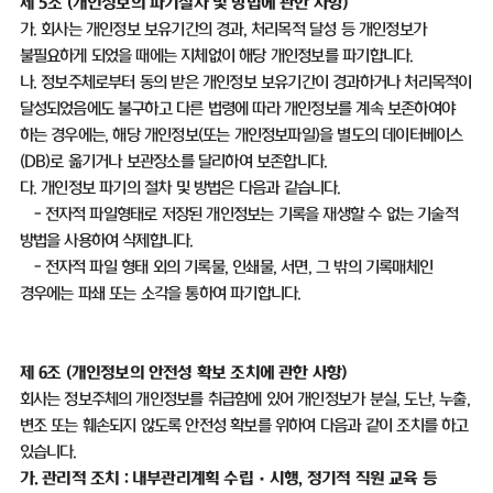
제
5
조
(
개인정보의 파기절차 및 방법에 관한 사항
)
가
.
회사는 개인정보 보유기간의 경과
,
처리목적 달성 등 개인정보가
불필요하게 되었을 때에는 지체없이 해당 개인정보를 파기합니다
.
나
.
정보주체로부터 동의 받은 개인정보 보유기간이 경과하거나 처리목적이
달성되었음에도 불구하고 다른 법령에 따라 개인정보를 계속 보존하여야
하는 경우에는
,
해당 개인정보
(
또는 개인정보파일
)
을 별도의 데이터베이스
(DB)
로 옮기거나 보관장소를 달리하여 보존합니다
.
다
.
개인정보 파기의 절차 및 방법은 다음과 같습니다
.
-
전자적 파일형태로 저장된 개인정보는 기록을 재생할 수 없는 기술적
방법을 사용하여 삭제합니다
.
-
전자적 파일 형태 외의 기록물
,
인쇄물
,
서면
,
그 밖의 기록매체인
경우에는 파쇄 또는 소각을 통하여 파기합니다
.
제
6
조
(
개인정보의 안전성 확보 조치에 관한 사항
)
회사는 정보주체의 개인정보를 취급함에 있어 개인정보가 분실
,
도난
,
누출
,
변조 또는 훼손되지 않도록 안전성 확보를 위하여 다음과 같이 조치를 하고
있습니다
.
가
.
관리적 조치
:
내부관리계획 수립
·
시행
,
정기적 직원 교육 등