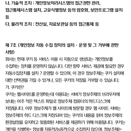
나
.
기술적 조치
:
개인정보처리시스템의 접근권한 관리
,
접근통제시스템 설치
,
고유식별정보 등의 암호화
,
보안프로그램 설치
등
다
.
물리적 조치
:
전산실
,
자료보관실 등의 접근통제 등
제
7
조
(
개인정보 자동 수집 장치의 설치ㆍ운영 및 그 거부에 관한
사항
)
회사는 현재 쿠키 등 서비스 이용 시 자동으로 생성되는 개인정보를
수집하는 장치를 운영하지 않습니다
.
다만 향후 서비스 제공에 필요한 경우
자동수집장치를 설치
？
운영할 수 있으며
,
이 경우 정보주체는 쿠키 설치에
대한 선택권을 가질 수 있거나
,
모든 쿠키의 저장을 거부할 수 있습니다
.
가
.
쿠키란
?
쿠키는 웹사이트를 운영하는데 이용되는 서버가 정보주체의 브라우저에
보내는 아주 작은 텍스트 파일로 정보주체 컴퓨터의 하드디스크에
저장됩니다
.
이후 정보주체가 웹 사이트에 방문할 경우 웹 사이트 서버는
정보주체의 하드 디스크에 저장되어 있는 쿠키의 내용을 읽어 정보주체의
환경설정을 유지하고 맞춤화된 서비스를 제공하기 위해 이용됩니다
.
쿠키는
개인을 식별하는 정보를 자동적
/
능동적으로 수집하지 않으며
,
정보주체는