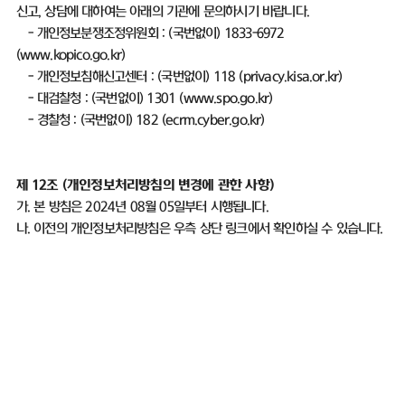
신고
,
상담에 대하여는 아래의 기관에 문의하시기 바랍니다
.
-
개인정보분쟁조정위원회
: (
국번없이
) 1833-6972
(
www.kopico.go.kr)
-
개인정보침해신고센터
: (
국번없이
) 118 (
privacy.kisa.or.kr)
-
대검찰청
: (
국번없이
) 1301 (
www.spo.go.kr)
-
경찰청
: (
국번없이
) 182 (
ecrm.cyber.go.kr)
제
12
조
(
개인정보처리방침의 변경에 관한 사항
)
가
.
본 방침은
2024
년
08
월
05
일부터 시행됩니다
.
나
.
이전의 개인정보처리방침은 우측 상단 링크에서 확인하실 수 있습니다
.