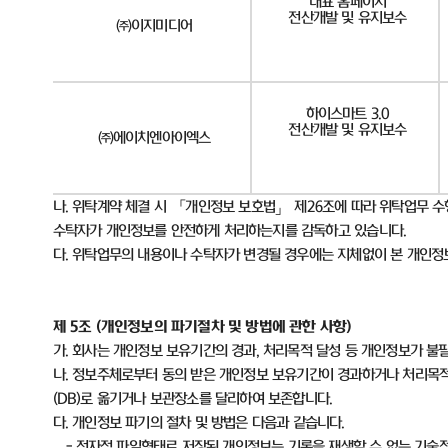
대표 홈페이지
전산개발 및 유지보수
㈜이지미디어
하이스마트 3.0
전산개발 및 유지보수
㈜에이치엔아이엑스
나
.
위탁계약 체결 시 「개인정보 보호법」 제
26
조에 따라 위탁업무 수
수탁자가 개인정보를 안전하게 처리하는지를 감독하고 있습니다
.
다
.
위탁업무의 내용이나 수탁자가 변경될 경우에는 지체없이 본 개인
제
5
조
(
개인정보의 파기절차 및 방법에 관한 사항
)
가
.
회사는 개인정보 보유기간의 경과
,
처리목적 달성 등 개인정보가 불
나
.
정보주체로부터 동의 받은 개인정보 보유기간이 경과하거나 처리목적
(DB)
로 옮기거나 보관장소를 달리하여 보존합니다
.
다
.
개인정보 파기의 절차 및 방법은 다음과 같습니다
.
-
전자적 파일형태로 저장된 개인정보는 기록을 재생할 수 없는 기술