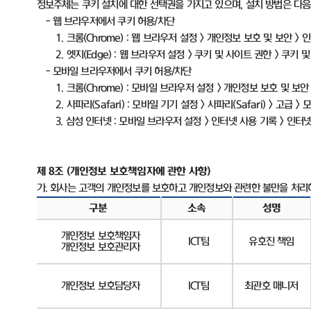
정보주체는 쿠키 설치에 대한 선택권을 가지고 있으며
,
설치 방법은 다
-
웹 브라우저에서 쿠키 허용
/
차단
1.
크롬
(Chrome) :
웹 브라우저 설정
>
개인정보 보호 및 보안
>
인
2.
엣지
(Edge) :
웹 브라우저 설정
>
쿠키 및 사이트 권한
>
쿠키 및
-
모바일 브라우저에서 쿠키 허용
/
차단
1.
크롬
(Chrome) :
모바일 브라우저 설정
>
개인정보 보호 및 보안
2.
사파리
(Safari) :
모바일 기기 설정
>
사파리
(Safari) >
고급
>
모
3.
삼성 인터넷
:
모바일 브라우저 설정
>
인터넷 사용 기록
>
인터넷
제
8
조
(
개인정보 보호책임자에 관한 사항
)
가
.
회사는 고객의 개인정보를 보호하고 개인정보와 관련한 불만을 처리
구분
소속
성명
개인정보 보호책임자
ICT
팀
유호진 책임
개인정보 보호관리자
개인정보 보호담당자
ICT
팀
최관호 매니저