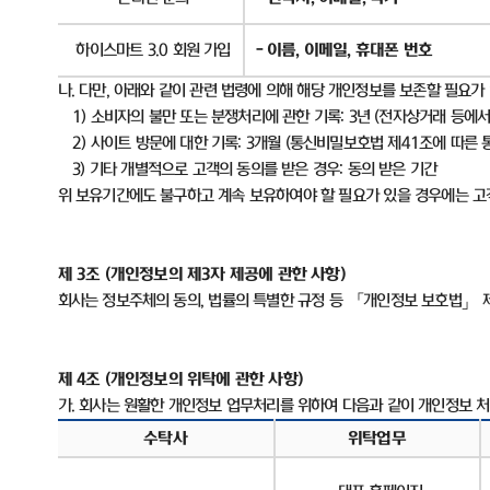
하이스마트
3.0
회원 가입
-
이름
,
이메일
,
휴대폰 번호
나
.
다만
,
아래와 같이 관련 법령에 의해 해당 개인정보를 보존할 필요가
1)
소비자의 불만 또는 분쟁처리에 관한 기록
: 3
년
(
전자상거래 등에서
2)
사이트 방문에 대한 기록
: 3
개월
(
통신비밀보호법 제
41
조에 따른 
3)
기타 개별적으로 고객의 동의를 받은 경우
:
동의 받은 기간
위 보유기간에도 불구하고 계속 보유하여야 할 필요가 있을 경우에는 
제
3
조
(
개인정보의 제
3
자 제공에 관한 사항
)
회사는 정보주체의 동의
,
법률의 특별한 규정 등 「개인정보 보호법」 
제
4
조
(
개인정보의 위탁에 관한 사항
)
가
.
회사는 원활한 개인정보 업무처리를 위하여 다음과 같이 개인정보 
수탁사
위탁업무