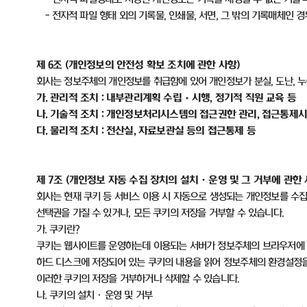
-
전자적 파일 형태 외의 기록물
,
인쇄물
,
서면
,
그 밖의 기록매체인 경
제
6
조
(
개인정보의 안전성 확보 조치에 관한 사항
)
회사는 정보주체의 개인정보를 취급함에 있어 개인정보가 분실
,
도난
,
누
가
.
관리적 조치
:
내부관리계획 수립
·
시행
,
정기적 직원 교육 등
나
.
기술적 조치
:
개인정보처리시스템의 접근권한 관리
,
접근통제시
다
.
물리적 조치
:
전산실
,
자료보관실 등의 접근통제 등
제
7
조
(
개인정보 자동 수집 장치의 설치ㆍ운영 및 그 거부에 관한
회사는 현재 쿠키 등 서비스 이용 시 자동으로 생성되는 개인정보를 수
선택권을 가질 수 있거나
,
모든 쿠키의 저장을 거부할 수 있습니다
.
가
.
쿠키란
?
쿠키는 웹사이트를 운영하는데 이용되는 서버가 정보주체의 브라우저에 
하드 디스크에 저장되어 있는 쿠키의 내용을 읽어 정보주체의 환경설정
이러한 쿠키의 저장을 거부하거나 삭제할 수 있습니다
.
나
.
쿠키의 설치ㆍ운영 및 거부