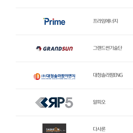
프라임에너지
그랜드썬기술단
대청솔라팜ENG
알피오
다사론