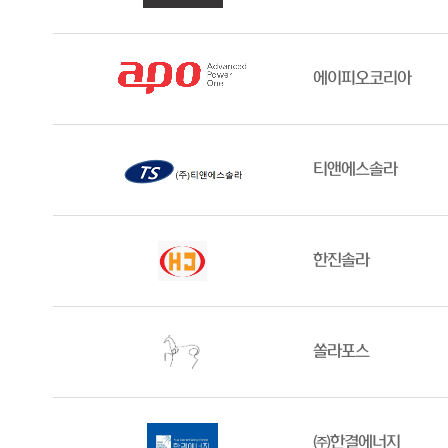
에이피오코리아
티앤에스솔라
한진솔라
쏠라포스
㈜한결에너지