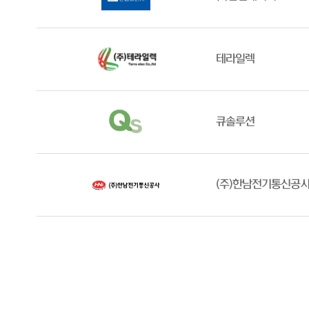
테라일렉
큐솔루션
(주)한남전기통신공