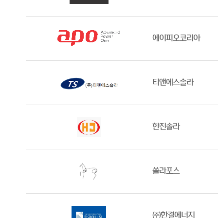
에이피오코리아
티앤에스솔라
한진솔라
쏠라포스
㈜한결에너지