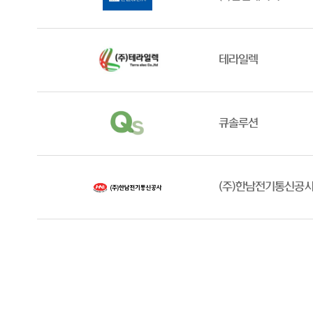
테라일렉
큐솔루션
(주)한남전기통신공