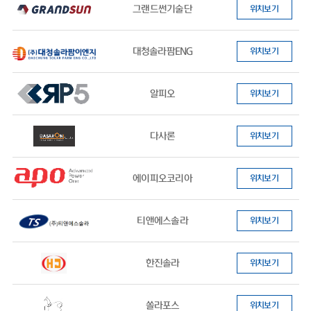
그랜드썬기술단
위치보기
대청솔라팜ENG
위치보기
알피오
위치보기
다사론
위치보기
에이피오코리아
위치보기
티앤에스솔라
위치보기
한진솔라
위치보기
쏠라포스
위치보기