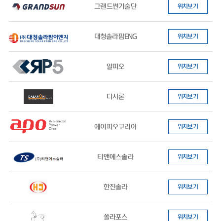
그랜드썬기술단
위치보기
대청솔라팜ENG
위치보기
알피오
위치보기
다사론
위치보기
에이피오코리아
위치보기
티앤에스솔라
위치보기
한진솔라
위치보기
쏠라포스
위치보기