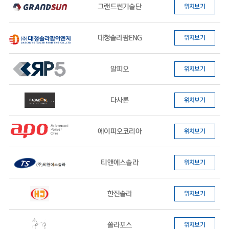
그랜드썬기술단
위치보기
대청솔라팜ENG
위치보기
알피오
위치보기
다사론
위치보기
에이피오코리아
위치보기
티앤에스솔라
위치보기
한진솔라
위치보기
쏠라포스
위치보기