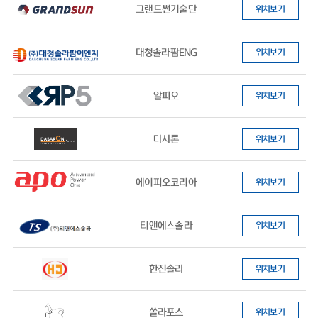
그랜드썬기술단
위치보기
대청솔라팜ENG
위치보기
알피오
위치보기
다사론
위치보기
에이피오코리아
위치보기
티앤에스솔라
위치보기
한진솔라
위치보기
쏠라포스
위치보기