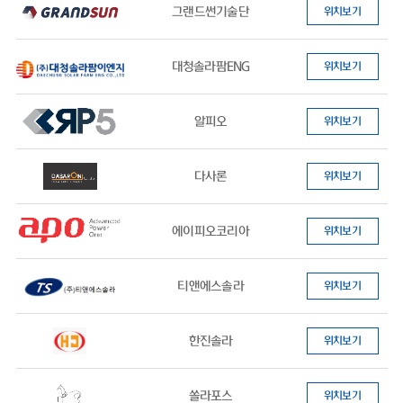
그랜드썬기술단
위치보기
대청솔라팜ENG
위치보기
알피오
위치보기
다사론
위치보기
에이피오코리아
위치보기
티앤에스솔라
위치보기
한진솔라
위치보기
쏠라포스
위치보기