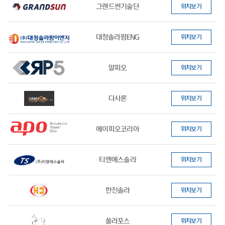
그랜드썬기술단
위치보기
대청솔라팜ENG
위치보기
알피오
위치보기
다사론
위치보기
에이피오코리아
위치보기
티앤에스솔라
위치보기
한진솔라
위치보기
쏠라포스
위치보기