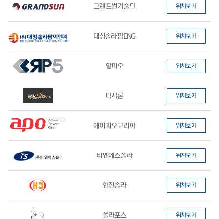
그랜드썬기술단
위치보기
대청솔라팜ENG
위치보기
알피오
위치보기
다사론
위치보기
에이피오코리아
위치보기
티앤에스솔라
위치보기
한진솔라
위치보기
쏠라포스
위치보기