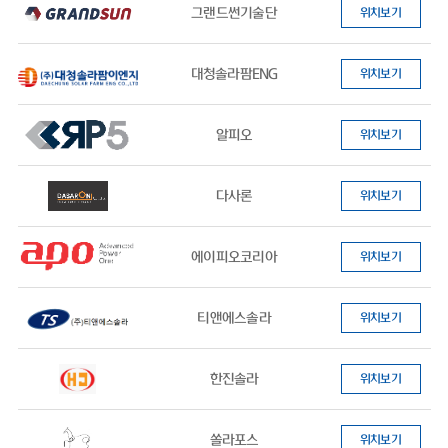
그랜드썬기술단
위치보기
대청솔라팜ENG
위치보기
알피오
위치보기
다사론
위치보기
에이피오코리아
위치보기
티앤에스솔라
위치보기
한진솔라
위치보기
쏠라포스
위치보기