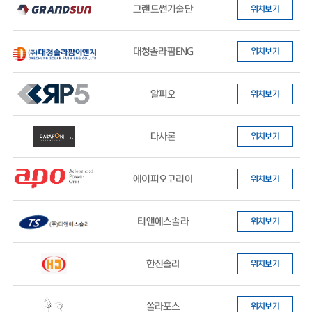
그랜드썬기술단
위치보기
대청솔라팜ENG
위치보기
알피오
위치보기
다사론
위치보기
에이피오코리아
위치보기
티앤에스솔라
위치보기
한진솔라
위치보기
쏠라포스
위치보기