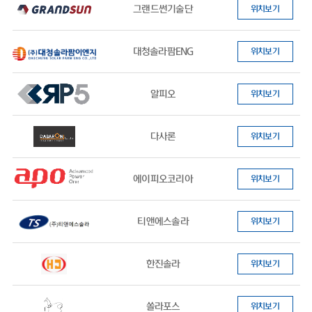
그랜드썬기술단
위치보기
대청솔라팜ENG
위치보기
알피오
위치보기
다사론
위치보기
에이피오코리아
위치보기
티앤에스솔라
위치보기
한진솔라
위치보기
쏠라포스
위치보기