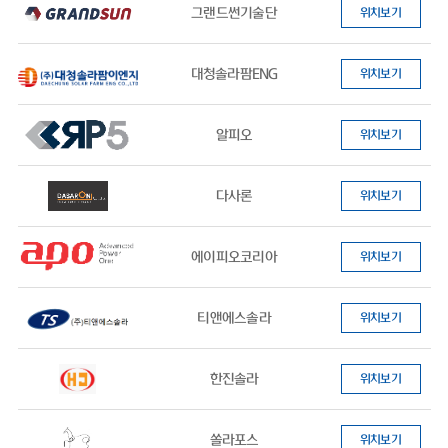
그랜드썬기술단
위치보기
대청솔라팜ENG
위치보기
알피오
위치보기
다사론
위치보기
에이피오코리아
위치보기
티앤에스솔라
위치보기
한진솔라
위치보기
쏠라포스
위치보기