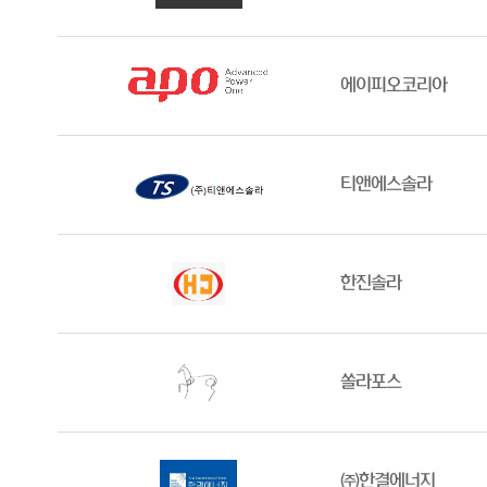
에이피오코리아
티앤에스솔라
한진솔라
쏠라포스
㈜한결에너지