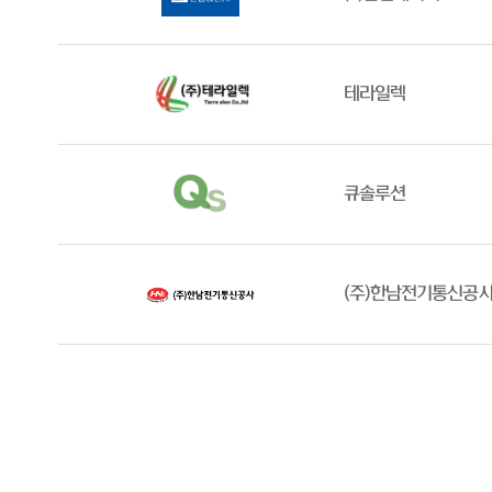
테라일렉
큐솔루션
(주)한남전기통신공