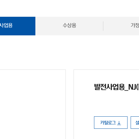
사업용
수상용
가
발전사업용_NJ(N 
카탈로그