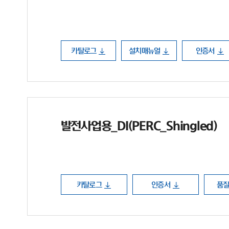
카탈로그
설치매뉴얼
인증서
발전사업용_DI(PERC_Shingled)
카탈로그
인증서
품