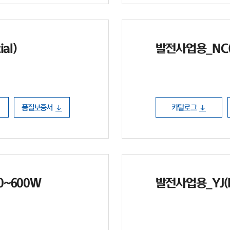
al)
발전사업용_NC(N 
품질보증서
카탈로그
90~600W
발전사업용_YJ(PE