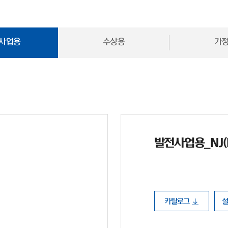
사업용
수상용
가
발전사업용_NJ(N 
카탈로그