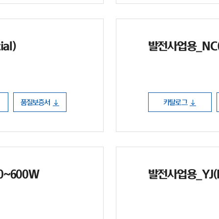
al)
발전사업용_NC(N 
품질보증서
카탈로그
90~600W
발전사업용_YJ(PE