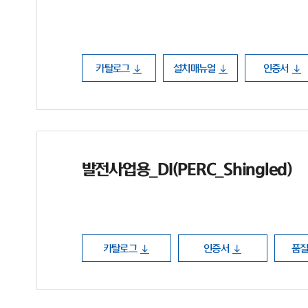
카탈로그
설치매뉴얼
인증서
발전사업용_DI(PERC_Shingled)
카탈로그
인증서
품