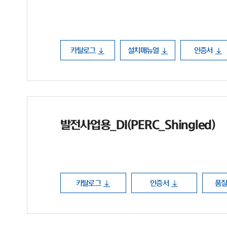
카탈로그
설치매뉴얼
인증서
발전사업용_DI(PERC_Shingled)
카탈로그
인증서
품