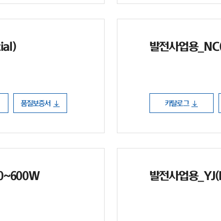
al)
발전사업용_NC(N 
품질보증서
카탈로그
90~600W
발전사업용_YJ(PE