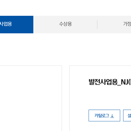
사업용
수상용
가
발전사업용_NJ(N 
카탈로그