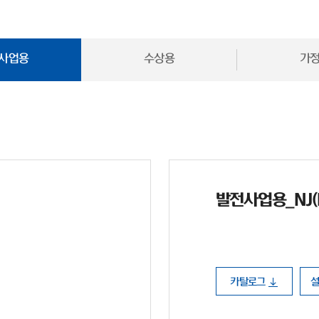
사업용
수상용
가
발전사업용_NJ(N 
카탈로그