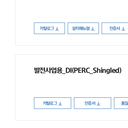
카탈로그
설치매뉴얼
인증서
발전사업용_DI(PERC_Shingled)
카탈로그
인증서
품