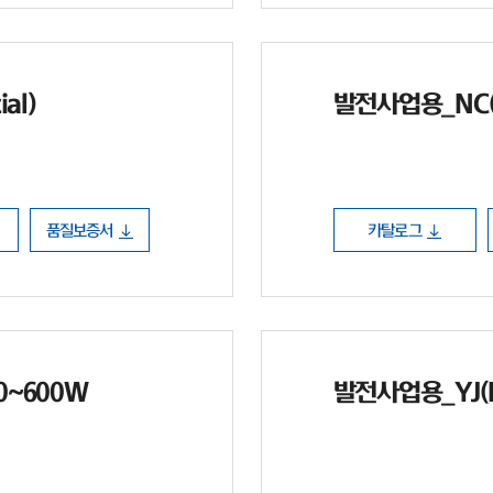
al)
발전사업용_NC(N 
품질보증서
카탈로그
90~600W
발전사업용_YJ(PE